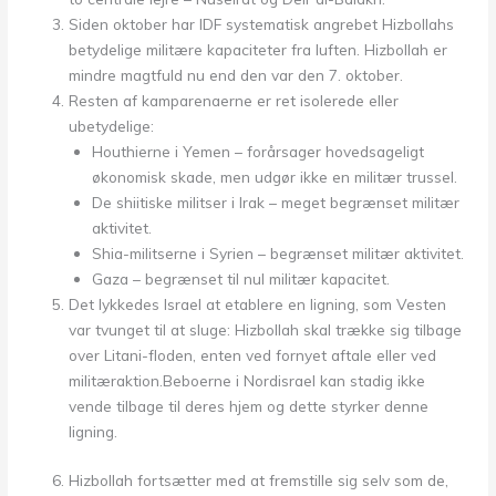
Siden oktober har IDF systematisk angrebet Hizbollahs
betydelige militære kapaciteter fra luften. Hizbollah er
mindre magtfuld nu end den var den 7. oktober.
Resten af kamparenaerne er ret isolerede eller
ubetydelige:
Houthierne i Yemen – forårsager hovedsageligt
økonomisk skade, men udgør ikke en militær trussel.
De shiitiske militser i Irak – meget begrænset militær
aktivitet.
Shia-militserne i Syrien – begrænset militær aktivitet.
Gaza – begrænset til nul militær kapacitet.
Det lykkedes Israel at etablere en ligning, som Vesten
var tvunget til at sluge: Hizbollah skal trække sig tilbage
over Litani-floden, enten ved fornyet aftale eller ved
militæraktion.Beboerne i Nordisrael kan stadig ikke
vende tilbage til deres hjem og dette styrker denne
ligning.
Hizbollah fortsætter med at fremstille sig selv som de,