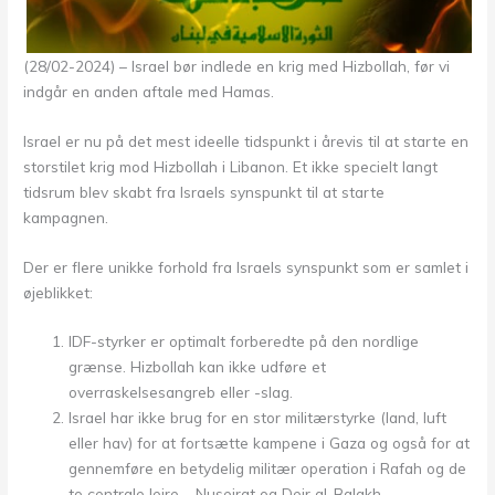
(28/02-2024) – Israel bør indlede en krig med Hizbollah, før vi
indgår en anden aftale med Hamas.
Israel er nu på det mest ideelle tidspunkt i årevis til at starte en
storstilet krig mod Hizbollah i Libanon. Et ikke specielt langt
tidsrum blev skabt fra Israels synspunkt til at starte
kampagnen.
Der er flere unikke forhold fra Israels synspunkt som er samlet i
øjeblikket:
IDF-styrker er optimalt forberedte på den nordlige
grænse. Hizbollah kan ikke udføre et
overraskelsesangreb eller -slag.
Israel har ikke brug for en stor militærstyrke (land, luft
eller hav) for at fortsætte kampene i Gaza og også for at
gennemføre en betydelig militær operation i Rafah og de
to centrale lejre – Nuseirat og Deir al-Balakh.