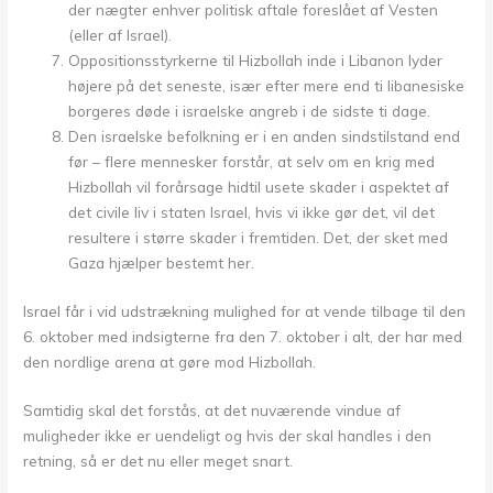
der nægter enhver politisk aftale foreslået af Vesten
(eller af Israel).
Oppositionsstyrkerne til Hizbollah inde i Libanon lyder
højere på det seneste, især efter mere end ti libanesiske
borgeres døde i israelske angreb i de sidste ti dage.
Den israelske befolkning er i en anden sindstilstand end
før – flere mennesker forstår, at selv om en krig med
Hizbollah vil forårsage hidtil usete skader i aspektet af
det civile liv i staten Israel, hvis vi ikke gør det, vil det
resultere i større skader i fremtiden. Det, der sket med
Gaza hjælper bestemt her.
Israel får i vid udstrækning mulighed for at vende tilbage til den
6. oktober med indsigterne fra den 7. oktober i alt, der har med
den nordlige arena at gøre mod Hizbollah.
Samtidig skal det forstås, at det nuværende vindue af
muligheder ikke er uendeligt og hvis der skal handles i den
retning, så er det nu eller meget snart.