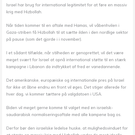
Israel har brug for international legitimitet for at føre en massiv
krig med Hizbollah.
Når tiden kommer til en aftale med Hamas, vil våbenhvilen i
Gaza-striben få Hizbollah til at sætte ilden i den nordlige sektor
på pause (som det gjorde i i november).
I et sådant tilfælde, når stilheden er genoprettet, vil det være
meget svært for Israel at opnå international støtte til en stærk
kampagne i Libanon da indtrykket af fred er vanedannende.
Det amerikanske, europæiske og internationale pres på Israel
for ikke at åbne endnu en front vil øges. Det stiger allerede for
hver dag, vi kommer tættere på valgdatoen i USA.
Biden vil meget gerne komme til valget med en israelsk-
saudiarabisk normaliseringsaftale med alle kampene bag os.
Derfor bør den israelske ledelse huske, at mulighedsvinduet for
at starte en massiv krig mod Hizbollah under de mest ideelle