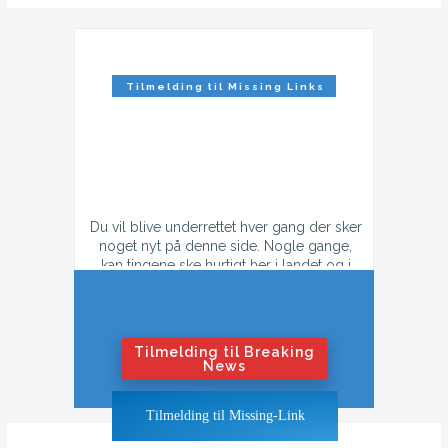
Tilmelding til Missing Links
Nyhedsbrev
Du vil blive underrettet hver gang der sker
noget nyt på denne side. Nogle gange,
kan tingene ske hurtigt her i landet og i
tilfælde af konflikt, så kan der godt være
flere mail hver dag.
Hvis du ikke ønsker at få flere mails om
dagen i tilfælde af krig eller konflikt,
Tilmelding til Breaking
tilmeld dig "Nyhedsbrevet".
News
Hvis du ønsker at blive underrettet også
Tilmelding til Missing-Link
når tingene bliver hedt, klik på "Breaking
News"-knappen