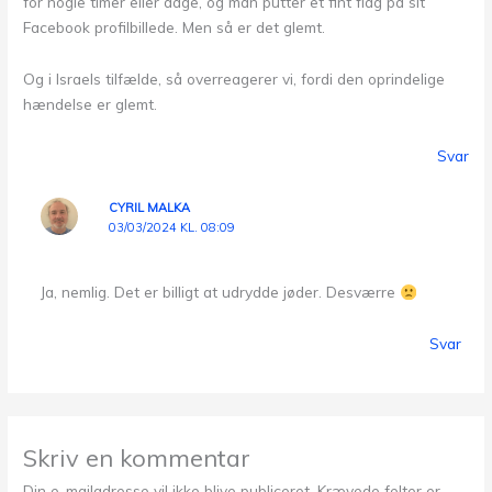
for nogle timer eller dage, og man putter et fint flag på sit
Facebook profilbillede. Men så er det glemt.
Og i Israels tilfælde, så overreagerer vi, fordi den oprindelige
hændelse er glemt.
Svar
CYRIL MALKA
03/03/2024 KL. 08:09
Ja, nemlig. Det er billigt at udrydde jøder. Desværre
Svar
Skriv en kommentar
Din e-mailadresse vil ikke blive publiceret.
Krævede felter er