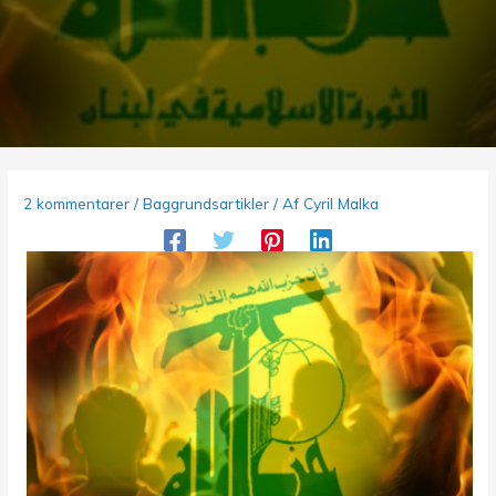
2 kommentarer
/
Baggrundsartikler
/ Af
Cyril Malka