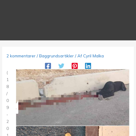
2 kommentarer
/
Baggrundsartikler
/ Af
Cyril Malka
(
1
8
/
0
9
-
2
0
1