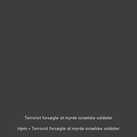
Gå
til
indholdet
Terrorist forsøgte at myrde israelske soldater
Hjem
»
Terrorist forsøgte at myrde israelske soldater