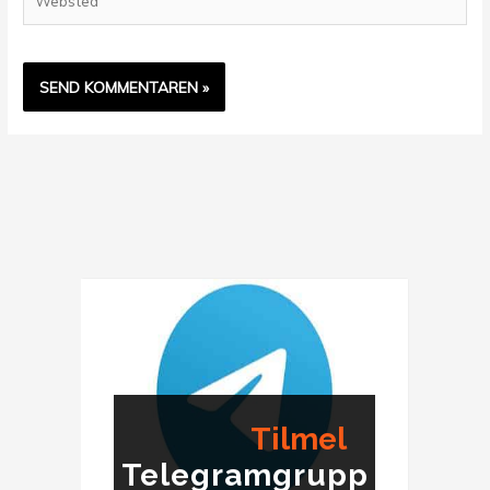
Tilmel
Telegramgrupp
ding