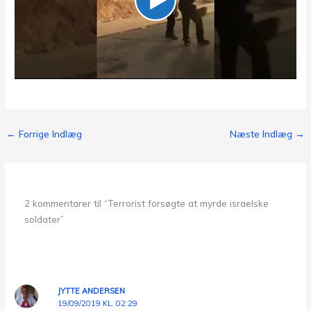
←
Forrige Indlæg
Næste Indlæg
→
2 kommentarer til “Terrorist forsøgte at myrde israelske
soldater”
JYTTE ANDERSEN
19/09/2019 KL. 02:29