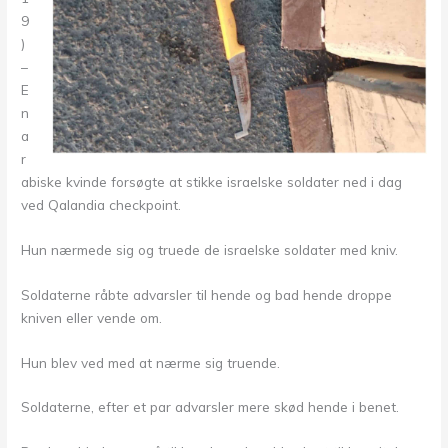
9
)
–
E
n
a
r
abiske kvinde forsøgte at stikke israelske soldater ned i dag
ved Qalandia checkpoint.
Hun nærmede sig og truede de israelske soldater med kniv.
Soldaterne råbte advarsler til hende og bad hende droppe
kniven eller vende om.
Hun blev ved med at nærme sig truende.
Soldaterne, efter et par advarsler mere skød hende i benet.