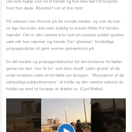
Der kom hjælp som så til hende og hun blev kørt til hospital
hvor hun døde. Åbenbart var et åre ramt.
På videoen som florerer på de sociale medier, og som du kan
se lige herunder, kan man tydelig se kniven falde fra hendes
hænder. Det er den samme kniv som en israelsk soldat sparker
væk når han nærmer sig hende. Det “glemmer” forskellige
propagandister at gøre seerne opmærksom på.
En del medier og propagandakontor for terroristerne fortæller
gerne om den “mor til tre” som blev skudt “uden grund” af de
onde israelere uden at fortælle om årsagen. “Massakren af de
udskyldige palæstinensere” vil holde op den samme sekund de
holder op med at forsøge at dræbe os. (Cyril Malka)