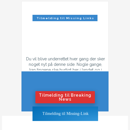
Tilmelding til Missing Links
Nyhedsbrev
Du vil blive underrettet hver gang der sker
noget nyt på denne side. Nogle gange,
kan tingene ske hurtigt her i landet og i
tilfælde af konflikt, så kan der godt være
flere mail hver dag.
Hvis du ikke ønsker at få flere mails om
dagen i tilfælde af krig eller konflikt,
Tilmelding til Breaking
tilmeld dig "Nyhedsbrevet".
News
Hvis du ønsker at blive underrettet også
Tilmelding til Missing-Link
når tingene bliver hedt, klik på "Breaking
News"-knappen