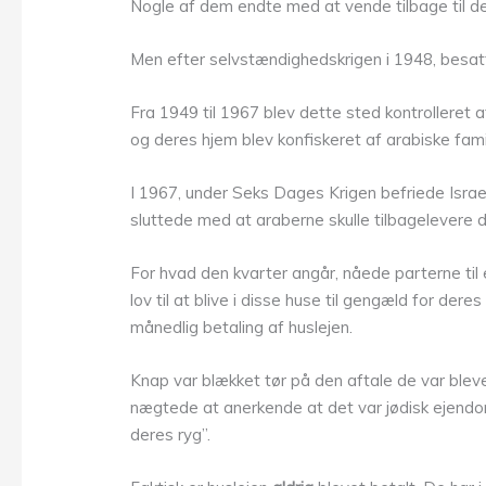
Nogle af dem endte med at vende tilbage til d
Men efter selvstændighedskrigen i 1948, besatt
Fra 1949 til 1967 blev dette sted kontrolleret af
og deres hjem blev konfiskeret af arabiske famil
I 1967, under Seks Dages Krigen befriede Israe
sluttede med at araberne skulle tilbagelevere d
For hvad den kvarter angår, nåede parterne til en
lov til at blive i disse huse til gengæld for der
månedlig betaling af huslejen.
Knap var blækket tør på den aftale de var blevet
nægtede at anerkende at det var jødisk ejend
deres ryg”.