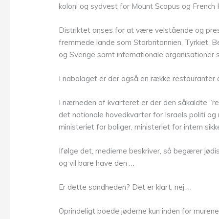
koloni og sydvest for Mount Scopus og French Hi
Distriktet anses for at være velstående og pre
fremmede lande som Storbritannien, Tyrkiet, Bel
og Sverige samt internationale organisationer
I nabolaget er der også en række restauranter 
I nærheden af kvarteret er der den såkaldte “
det nationale hovedkvarter for Israels politi og 
ministeriet for boliger, ministeriet for intern si
Ifølge det, medierne beskriver, så begærer jødi
og vil bare have den …
Er dette sandheden? Det er klart, nej …
Oprindeligt boede jøderne kun inden for murene