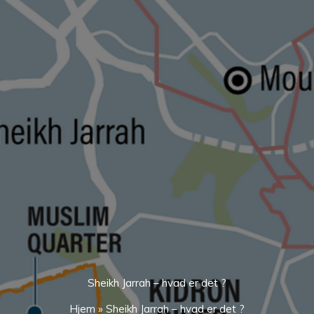
Sheikh Jarrah – hvad er det ?
Hjem
»
Sheikh Jarrah – hvad er det ?