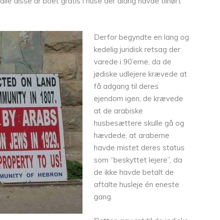
alle disse år boet gratis i huse der aldrig havde tilhørt
Derfor begyndte en lang og
kedelig juridisk retsag der
varede i 90’erne, da de
jødiske udlejere krævede at
få adgang til deres
ejendom igen, de krævede
at de arabiske
husbesættere skulle gå og
hævdede, at araberne
havde mistet deres status
som “beskyttet lejere”, da
de ikke havde betalt de
aftalte husleje én eneste
gang.