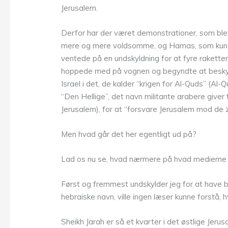
Jerusalem.
Derfor har der været demonstrationer, som ble
mere og mere voldsomme, og Hamas, som kun
ventede på en undskyldning for at fyre raketter
hoppede med på vognen og begyndte at besk
Israel i det, de kalder “krigen for Al-Quds” (Al-
“Den Hellige”, det navn militante arabere giver t
Jerusalem), for at “forsvare Jerusalem mod de 
Men hvad går det her egentligt ud på?
Lad os nu se, hvad nærmere på hvad medierne i
Først og fremmest undskylder jeg for at have br
hebraiske navn, ville ingen læser kunne forstå, 
Sheikh Jarah er så et kvarter i det østlige Jer