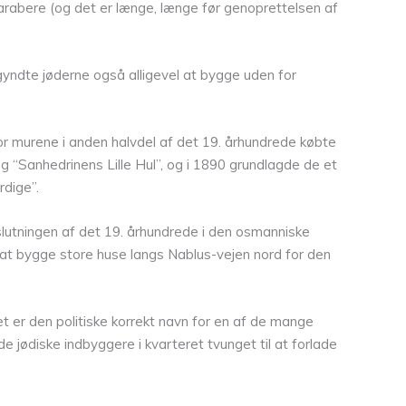
f arabere (og det er længe, længe før genoprettelsen af
yndte jøderne også alligevel at bygge uden for
 murene i anden halvdel af det 19. århundrede købte
 “Sanhedrinens Lille Hul”, og i 1890 grundlagde de et
rdige”.
 slutningen af det 19. århundrede i den osmanniske
e at bygge store huse langs Nablus-vejen nord for den
et er den politiske korrekt navn for en af de mange
 jødiske indbyggere i kvarteret tvunget til at forlade