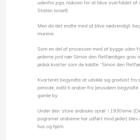
udenfor pga. risikoen for at blive overfaldet a
Staten Israel!)
Men da det endte med at blive nødvendigt, beg
murene.
Som en del af processen med at bygge uden for
jøderne jord nær Simon den Retfærdiges grav og
jødisk kvarter som de kaldte “Simon den Retfæ
Kvarteret begyndte at udvikle sig gradvist fra
periode, indtil ti araber fra Jerusalem begyndt
gamle by.
Under den ‘store arabiske oprør’ i 1930’erne (D
pogromer araberne har udført mod jøder) blev de
hus og hjem.