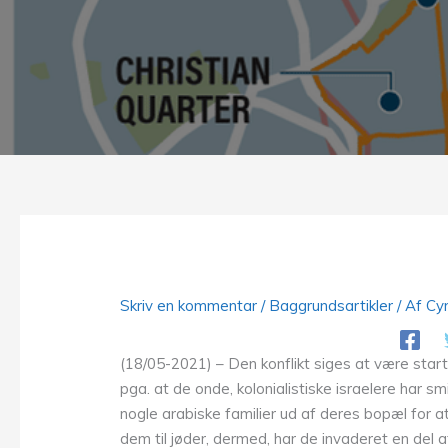
Skriv en kommentar
/
Baggrundsartikler
/ Af
Cyr
(18/05-2021) – Den konflikt siges at være star
pga. at de onde, kolonialistiske israelere har sm
nogle arabiske familier ud af deres bopæl for a
dem til jøder, dermed, har de invaderet en del a