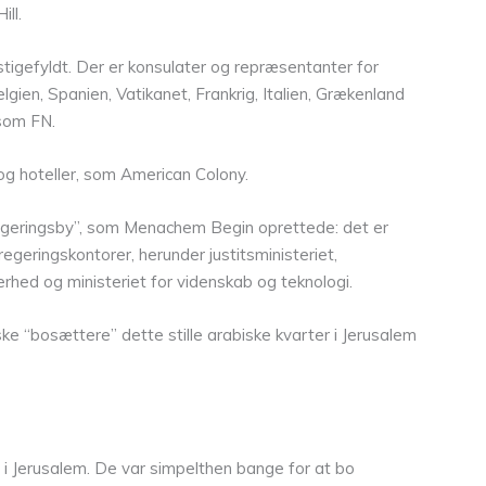
ll.
stigefyldt. Der er konsulater og repræsentanter for
gien, Spanien, Vatikanet, Frankrig, Italien, Grækenland
 som FN.
og hoteller, som American Colony.
regeringsby”, som Menachem Begin oprettede: det er
regeringskontorer, herunder justitsministeriet,
kkerhed og ministeriet for videnskab og teknologi.
ske “bosættere” dette stille arabiske kvarter i Jerusalem
 i Jerusalem. De var simpelthen bange for at bo