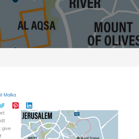
il Malka
tet
idt
t give
f