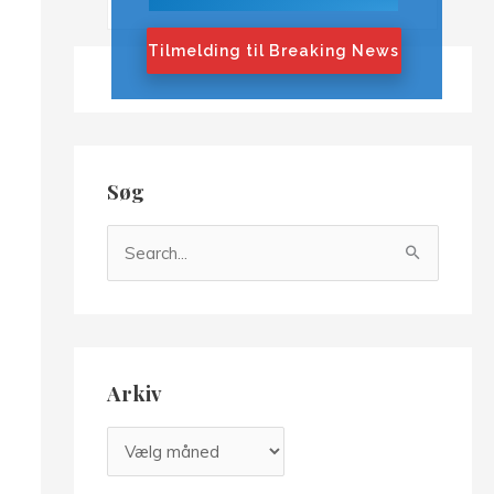
Tilmelding til Breaking News
Søg
S
ø
g
e
f
Arkiv
t
e
A
r
r
: