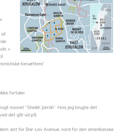
v
 af,
yde
Quds =
il
zionistiske besættere”
kke fortaler.
ugt navnet “Sheikh Jarrah”. Hvis jeg brugte det
hvad det går ud på.
usalem, øst for Bar-Lev Avenue, nord for den amerikanske