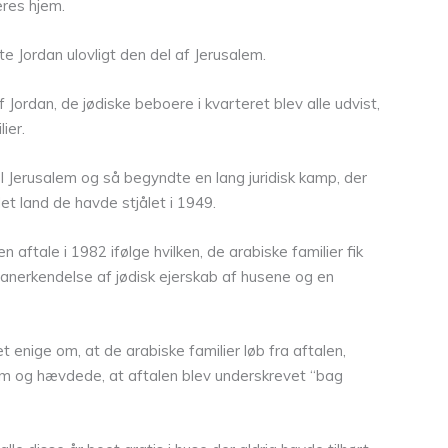
eres hjem.
e Jordan ulovligt den del af Jerusalem.
 Jordan, de jødiske beboere i kvarteret blev alle udvist,
ier.
l Jerusalem og så begyndte en lang juridisk kamp, der
et land de havde stjålet i 1949.
 aftale i 1982 ifølge hvilken, de arabiske familier fik
es anerkendelse af jødisk ejerskab af husene og en
 enige om, at de arabiske familier løb fra aftalen,
om og hævdede, at aftalen blev underskrevet “bag