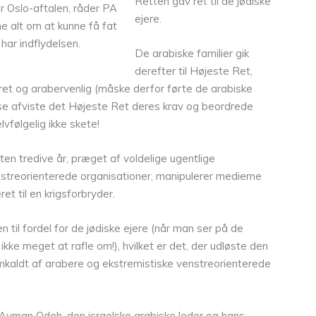
Retten gav ret til de jødiske
 Oslo-aftalen, råder PA
ejere.
e alt om at kunne få fat
ar indflydelsen.
De arabiske familier gik
derefter til Højeste Ret,
eret og arabervenlig (måske derfor førte de arabiske
else afviste det Højeste Ret deres krav og beordrede
lvfølgelig ikke skete!
ten tredive år, præget af voldelige ugentlige
nstreorienterede organisationer, manipulerer medierne
et til en krigsforbryder.
 til fordel for de jødiske ejere (når man ser på de
ikke meget at rafle om!), hvilket er det, der udløste den
mkaldt af arabere og ekstremistiske venstreorienterede
a Ayman Odeh, den israelske arabiske leder og hans