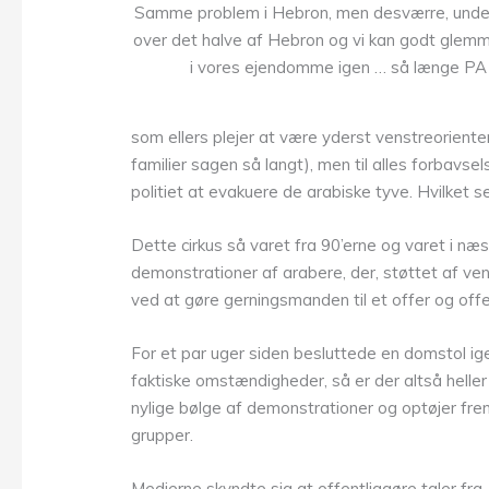
Samme problem i Hebron, men desværre, under
over det halve af Hebron og vi kan godt glemm
i vores ejendomme igen … så længe PA h
som ellers plejer at være yderst venstreorient
familier sagen så langt), men til alles forbavs
politiet at evakuere de arabiske tyve. Hvilket se
Dette cirkus så varet fra 90’erne og varet i næs
demonstrationer af arabere, der, støttet af ve
ved at gøre gerningsmanden til et offer og offer
For et par uger siden besluttede en domstol igen
faktiske omstændigheder, så er der altså heller 
nylige bølge af demonstrationer og optøjer fre
grupper.
Medierne skyndte sig at offentliggøre taler fr