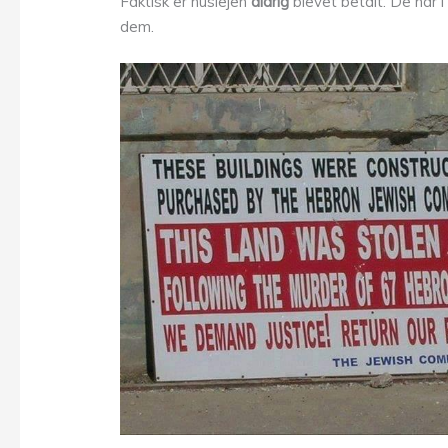
Faktisk er huslejen
aldrig
blevet betalt. De har i 
dem.