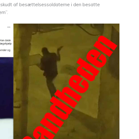
kudt af besættelsessoldaterne i den besatte
em”.