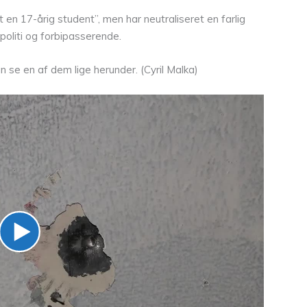
dt en 17-årig student”, men har neutraliseret en farlig
politi og forbipasserende.
 se en af dem lige herunder. (Cyril Malka)