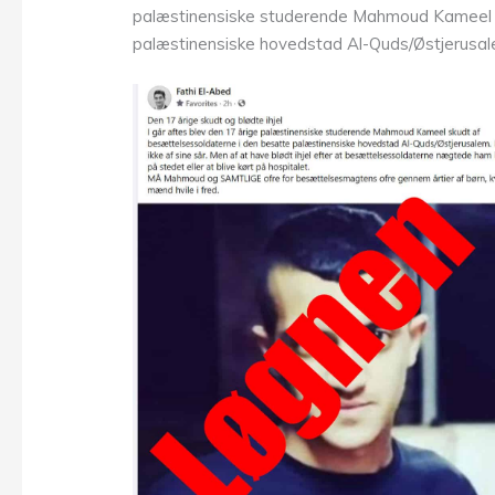
palæstinensiske studerende Mahmoud Kameel s
palæstinensiske hovedstad Al-Quds/Østjerusal