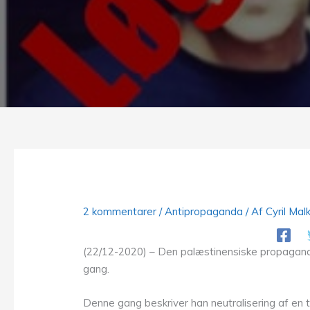
2 kommentarer
/
Antipropaganda
/ Af
Cyril Mal
(22/12-2020) – Den palæstinensiske propaganda-
gang.
Denne gang beskriver han neutralisering af en t