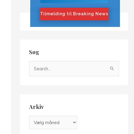
Tilmelding til Breaking News
Søg
S
ø
g
e
f
Arkiv
t
e
A
r
r
: