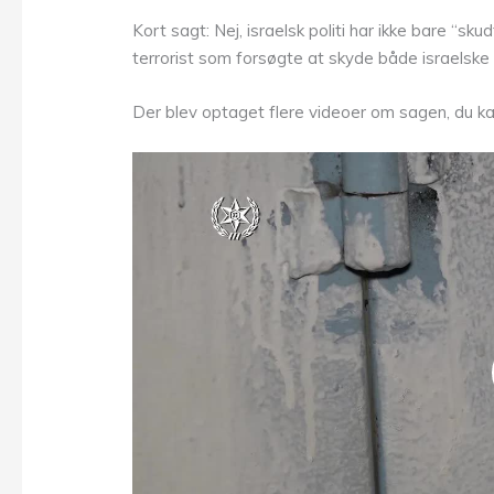
Kort sagt: Nej, israelsk politi har ikke bare “sku
terrorist som forsøgte at skyde både israelske 
Der blev optaget flere videoer om sagen, du kan