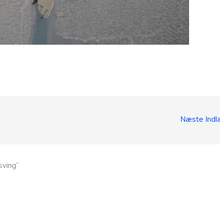
Næste Ind
sving”