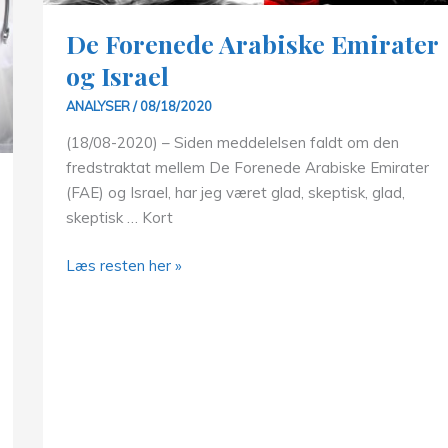
De Forenede Arabiske Emirater
og Israel
ANALYSER
/
08/18/2020
(18/08-2020) – Siden meddelelsen faldt om den
fredstraktat mellem De Forenede Arabiske Emirater
(FAE) og Israel, har jeg været glad, skeptisk, glad,
skeptisk … Kort
De
Læs resten her »
Forenede
Arabiske
Emirater
og
Israel