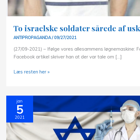
To israelske soldater sårede af us
ANTIPROPAGANDA
/
09/27/2021
(27/09-2021) – Ifølge vores allesammens løgnemaskine: Fat
Facebook artikel skriver han at der var tale om […]
To
Læs resten her »
israelske
soldater
sårede
jan
af
5
uskyldige
2021
palæstinensiske
studerende