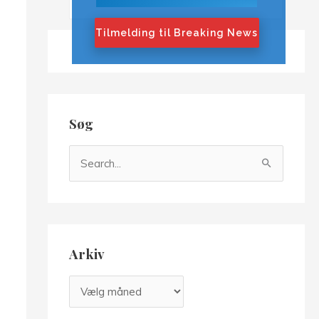
Tilmelding til Breaking News
Søg
S
ø
g
e
f
Arkiv
t
e
A
r
r
: