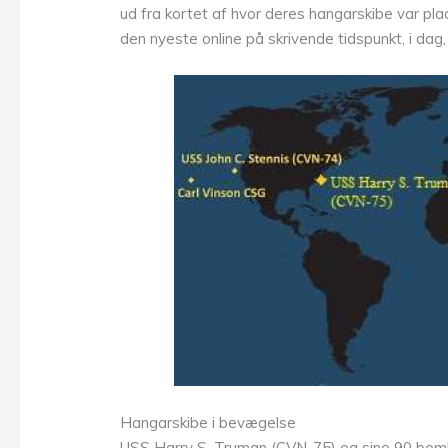
ud fra kortet af hvor deres hangarskibe var plac
den nyeste online på skrivende tidspunkt, i dag, 
Hangarskibe i bevægelse
USS Harry S. Truman (CVN-75) og sine 90 bombe