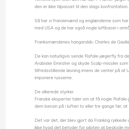
den er ikke tilpasset til den slags konfrontation
Så har vi franskmænd og englænderne som har er
med USA og de har også nogle luftbaser i områd
Franksmændenes hangarskib, Charles de Gaulle er
De kan naturligvis sende Rafale-jægerfly fra de
Arabiske Emirater og skyde Scalp-missiler som
tilfredsstillende løsning imens de venter på a
imponere russerne.
De allierede styrker
Franske eksperter taler om at få nogle Rafale-jæg
dem benzin på i luften to eller tre gange før, a
Det var det, der blev gjort da Frankrig rykkede 
ikke hvad det betyder for piloten at beskyde mål 