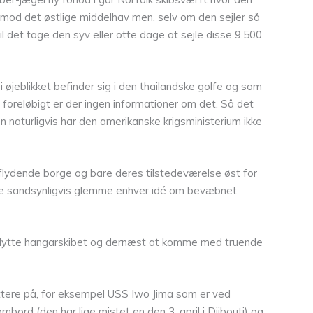
ng mod det østlige middelhav men, selv om den sejler så
 vil det tage den syv eller otte dage at sejle disse 9.500
jeblikket befinder sig i den thailandske golfe og som
n foreløbigt er der ingen informationer om det. Så det
n naturligvis har den amerikanske krigsministerium ikke
 flydende borge og bare deres tilstedeværelse øst for
ille sandsynligvis glemme enhver idé om bevæbnet
 flytte hangarskibet og dernæst at komme med truende
ættere på, for eksempel USS Iwo Jima som er ved
bord (den har lige mistet en den 3. april i Djibouti) og