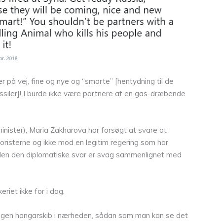
r på vej, fine og nye og “smarte” [hentydning til de
ssiler]! I burde ikke være partnere af en gas-dræbende
nister), Maria Zakharova har forsøgt at svare at
erroristerne og ikke mod en legitim regering som har
.” Men den diplomatiske svar er svag sammenlignet med
riet ikke for i dag.
A ingen hangarskib i nærheden, sådan som man kan se det