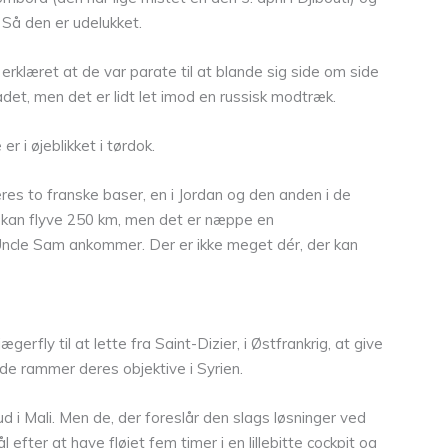
. Så den er udelukket.
klæret at de var parate til at blande sig side om side
et, men det er lidt let imod en russisk modtræk.
 i øjeblikket i tørdok.
res to franske baser, en i Jordan og den anden i de
 kan flyve 250 km, men det er næppe en
t Uncle Sam ankommer. Der er ikke meget dér, der kan
erfly til at lette fra Saint-Dizier, i Østfrankrig, at give
t de rammer deres objektive i Syrien.
ud i Mali. Men de, der foreslår den slags løsninger ved
efter at have fløjet fem timer i en lillebitte cockpit og