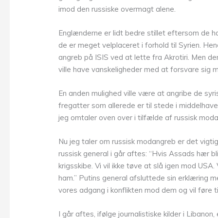
imod den russiske overmagt alene.
Englænderne er lidt bedre stillet eftersom de ha
de er meget velplaceret i forhold til Syrien. H
angreb på ISIS ved at lette fra Akrotiri. Men 
ville have vanskeligheder med at forsvare sig 
En anden mulighed ville være at angribe de syri
fregatter som allerede er til stede i middelhave
jeg omtaler oven over i tilfælde af russisk mod
Nu jeg taler om russisk modangreb er det vigti
russisk general i går aftes: “Hvis Assads hær bl
krigsskibe. Vi vil ikke tøve at slå igen mod USA. 
ham.” Putins general afsluttede sin erklæring m
vores adgang i konflikten mod dem og vil føre ti
I går aftes, ifølge journalistiske kilder i Libanon,