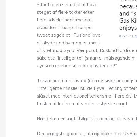
Situationen ser ud til at have
steget af flere takter efter
flere udvekslinger imellem
præsident Trump. Trumps
tweet sagde at “Rusland lover
at skyde ned hver og en missil
affyret mod Syria. Vær parat, Rusland fordi de e
såkaldte “intelligente” (smarte) målsøgende mi
dyr som dræber sit folk og nyder det!”
Talsmanden for Lavrov (den russiske udenrigsmi
“Intelligente missiler burde flyve i retning af t
slåset mod international terrorisme i flere år
truslen af lederen af verdens største magt.
Når det nu er sagt, ifølge min mening, er fyrværke
Den vigtigste grund er, at i øjeblikket har US