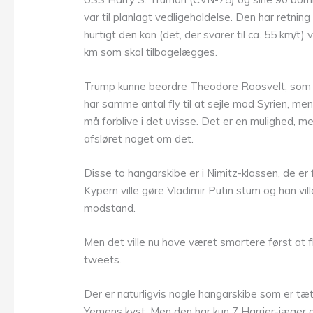
var til planlagt vedligeholdelse. Den har retni
hurtigt den kan (det, der svarer til ca. 55 km/t)
km som skal tilbagelægges.
Trump kunne beordre Theodore Roosvelt, som i ø
har samme antal fly til at sejle mod Syrien, me
må forblive i det uvisse. Det er en mulighed, me
afsløret noget om det.
Disse to hangarskibe er i Nimitz-klassen, de er
Kypern ville gøre Vladimir Putin stum og han v
modstand.
Men det ville nu have været smartere først at
tweets.
Der er naturligvis nogle hangarskibe som er t
Yemens kyst. Men den har kun 7 Harrier-jæger om