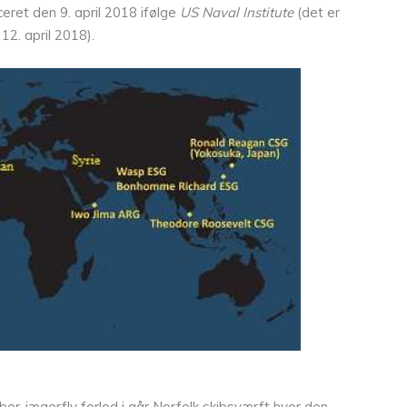
eret den 9. april 2018 ifølge
US Naval Institute
(det er
12. april 2018).
r-jægerfly forlod i går Norfolk skibsværft hvor den