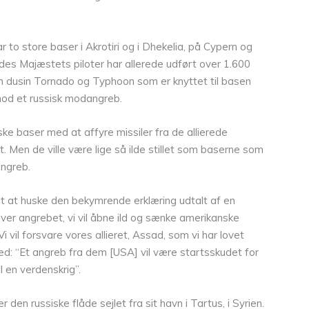
r to store baser i Akrotiri og i Dhekelia, på Cypern og
endes Majæstets piloter har allerede udført over 1.600
den dusin Tornado og Typhoon som er knyttet til basen
mod et russisk modangreb.
ske baser med at affyre missiler fra de allierede
t. Men de ville være lige så ilde stillet som baserne som
angreb.
gt at huske den bekymrende erklæring udtalt af en
iver angrebet, vi vil åbne ild og sænke amerikanske
Vi vil forsvare vores allieret, Assad, som vi har lovet
ed: “Et angreb fra dem [USA] vil være startsskudet for
l en verdenskrig”.
 er den russiske flåde sejlet fra sit havn i Tartus, i Syrien.