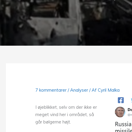
7 kommentarer
/
Analyser
/ Af
Cyril Malka
I øjeblikket, selv om der ikke er
meget vind her i området, så
går bølgerne højt.