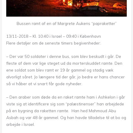
Bussen ramt af en af Margrete Aukens “papraketter”
13/11-2018 – Kl. 10:40 i Israel – 09:40 i København
Flere detaljer om de seneste timers begivenheder:
– Der var 50 soldater i denne bus, som blev beskudt i går. De
fleste af dem var lige steget ud da morterskuddet ramte. Den
ene soldat som blev ramt er 19 år gammel og stadig væk
alvorligt såret. Jo længere tid der går, jo bedre er hans chancer
så vi håber at vi snart får gode nyheder.
– Den araber som døde da en raket ramte ham i Ashkelon i går
viste sig at identificere sig som “palæstinenser” han arbejdede
på en bygning da raketten ramte. Han hed Mahmoud Abu
Asbah og var 48 år gammel. Og han havde tilladelse til at bo og
arbejde i Israel.