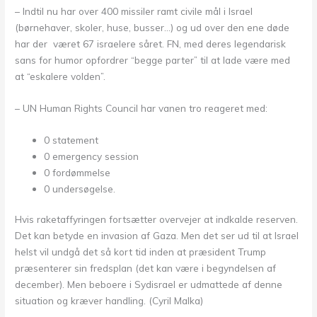
– Indtil nu har over 400 missiler ramt civile mål i Israel
(børnehaver, skoler, huse, busser…) og ud over den ene døde
har der været 67 israelere såret. FN, med deres legendarisk
sans for humor opfordrer “begge parter” til at lade være med
at “eskalere volden”.
– UN Human Rights Council har vanen tro reageret med:
0 statement
0 emergency session
0 fordømmelse
0 undersøgelse.
Hvis raketaffyringen fortsætter overvejer at indkalde reserven.
Det kan betyde en invasion af Gaza. Men det ser ud til at Israel
helst vil undgå det så kort tid inden at præsident Trump
præsenterer sin fredsplan (det kan være i begyndelsen af
december). Men beboere i Sydisrael er udmattede af denne
situation og kræver handling. (Cyril Malka)