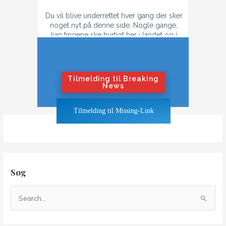
Du vil blive underrettet hver gang der sker
noget nyt på denne side. Nogle gange,
kan tingene ske hurtigt her i landet og i
tilfælde af konflikt, så kan der godt være
flere mail hver dag.
Hvis du ikke ønsker at få flere mails om
dagen i tilfælde af krig eller konflikt,
Tilmelding til Breaking
tilmeld dig "Nyhedsbrevet".
News
Hvis du ønsker at blive underrettet også
Tilmelding til Missing-Link
når tingene bliver hedt, klik på "Breaking
News"-knappen
Søg
S
ø
g