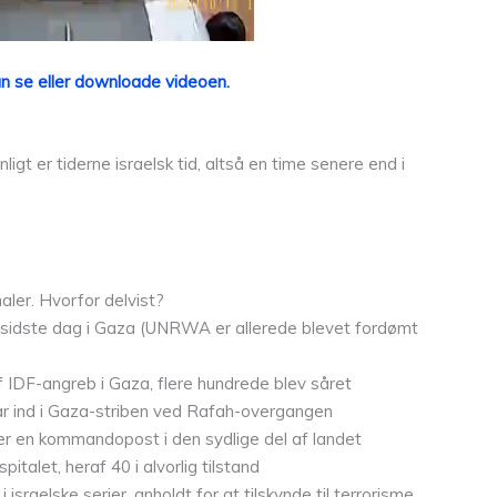
kan se eller downloade videoen.
igt er tiderne israelsk tid, altså en time senere end i
ler. Hvorfor delvist?
idste dag i Gaza (UNRWA er allerede blevet fordømt
 IDF-angreb i Gaza, flere hundrede blev såret
r ind i Gaza-striben ved Rafah-overgangen
 en kommandopost i den sydlige del af landet
pitalet, heraf 40 i alvorlig tilstand
 israelske serier, anholdt for at tilskynde til terrorisme