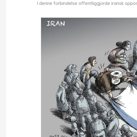
I denne forbindelse offentliggjorde iransk opposi