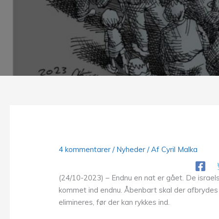
4 kommentarer
/
Nyheder
/ Af
Cyril Malka
(24/10-2023) – Endnu en nat er gået. De israel
kommet ind endnu. Åbenbart skal der afbrydes fl
elimineres, før der kan rykkes ind.