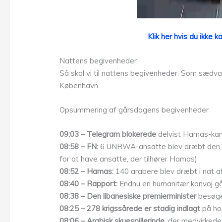
Klik her hvis du ikke 
Nattens begivenheder
Så skal vi til nattens begivenheder. Som sædvanl
København.
Opsummering af gårsdagens begivenheder
09:03 – Telegram blokerede
delvist Hamas-kana
08:58 – FN:
6 UNRWA-ansatte blev dræbt den s
for at have ansatte, der tilhører Hamas)
08:52 – Hamas:
140 arabere blev dræbt i nat af
08:40 – Rapport:
Endnu en humanitær konvoj gå
08:38 – Den libanesiske premierminister
besøger
08:25 – 278 krigssårede er stadig indlagt
på hos
08:06 – Arabisk skuespillerinde
, der medvirkede i