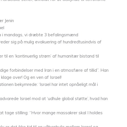
r Jenin
ael
a i mandags, vi dræbte 3 befalingsmænd
eder sig på mulig evakuering af hundredtusindvis af
r til en ‘kontinuerlig strøm’ af humanitær bistand til
dige forbindelser med Iran i en atmosfære af tillid”. Han
t klage over! Og en ven af Israel!
tionen bekymrede: ‘Israel har intet opnåeligt mål i
advarede Israel mod at ‘udhule global støtte’, hvad han
 at tage stilling: “Hvor mange massakrer skal I holdes
u er det ikke tid til en våbenhvile mellem Israel og