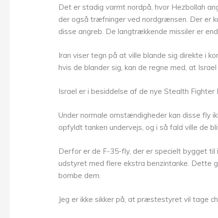
Det er stadig varmt nordpå, hvor Hezbollah angr
der også træfninger ved nordgrænsen. Der er ku
disse angreb. De langtrækkende missiler er endn
Iran viser tegn på at ville blande sig direkte i 
hvis de blander sig, kan de regne med, at Israel 
Israel er i besiddelse af de nye Stealth Fighter
Under normale omstændigheder kan disse fly ikke
opfyldt tanken undervejs, og i så fald ville de bl
Derfor er de F-35-fly, der er specielt bygget ti
udstyret med flere ekstra benzintanke. Dette gø
bombe dem.
Jeg er ikke sikker på, at præstestyret vil tage 