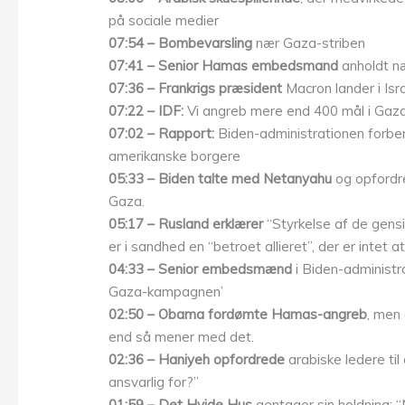
på sociale medier
07:54 – Bombevarsling
nær Gaza-striben
07:41 – Senior Hamas embedsmand
anholdt næ
07:36 – Frankrigs præsident
Macron lander i Isr
07:22 – IDF:
Vi angreb mere end 400 mål i Gaz
07:02 – Rapport:
Biden-administrationen forber
amerikanske borgere
05:33 – Biden talte med Netanyahu
og opfordre
Gaza.
05:17 – Rusland erklærer
“Styrkelse af de gensi
er i sandhed en “betroet allieret”, der er intet a
04:33 – Senior embedsmænd
i Biden-administra
Gaza-kampagnen’
02:50 – Obama fordømte Hamas-angreb
, men 
end så mener med det.
02:36 – Haniyeh opfordrede
arabiske ledere til
ansvarlig for?”
01:59 – Det Hvide Hus
gentager sin holdning: “N