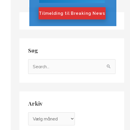
Tilmelding til Breaking News
Søg
S
ø
g
e
f
Arkiv
t
e
A
r
r
: