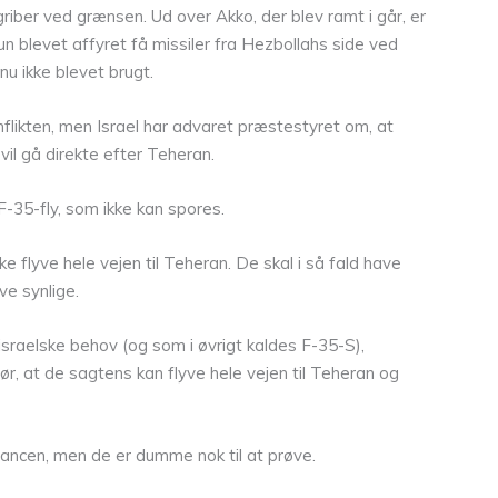
iber ved grænsen. Ud over Akko, der blev ramt i går, er
n blevet affyret få missiler fra Hezbollahs side ved
u ikke blevet brugt.
konflikten, men Israel har advaret præstestyret om, at
vil gå direkte efter Teheran.
 F-35-fly, som ikke kan spores.
 flyve hele vejen til Teheran. De skal i så fald have
ive synlige.
l israelske behov (og som i øvrigt kaldes F-35-S),
r, at de sagtens kan flyve hele vejen til Teheran og
chancen, men de er dumme nok til at prøve.