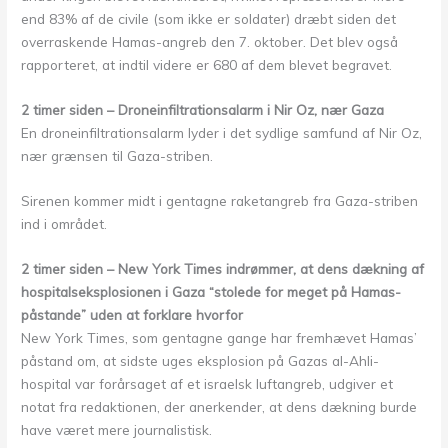
end 83% af de civile (som ikke er soldater) dræbt siden det
overraskende Hamas-angreb den 7. oktober. Det blev også
rapporteret, at indtil videre er 680 af dem blevet begravet.
2 timer siden – Droneinfiltrationsalarm i Nir Oz, nær Gaza
En droneinfiltrationsalarm lyder i det sydlige samfund af Nir Oz,
nær grænsen til Gaza-striben.
Sirenen kommer midt i gentagne raketangreb fra Gaza-striben
ind i området.
2 timer siden – New York Times indrømmer, at dens dækning af
hospitalseksplosionen i Gaza “stolede for meget på Hamas-
påstande” uden at forklare hvorfor
New York Times, som gentagne gange har fremhævet Hamas’
påstand om, at sidste uges eksplosion på Gazas al-Ahli-
hospital var forårsaget af et israelsk luftangreb, udgiver et
notat fra redaktionen, der anerkender, at dens dækning burde
have været mere journalistisk.