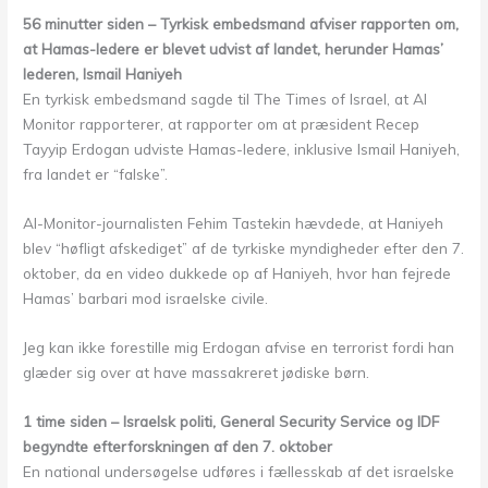
56 minutter siden – Tyrkisk embedsmand afviser rapporten om,
at Hamas-ledere er blevet udvist af landet, herunder Hamas’
lederen, Ismail Haniyeh
En tyrkisk embedsmand sagde til The Times of Israel, at Al
Monitor rapporterer, at rapporter om at præsident Recep
Tayyip Erdogan udviste Hamas-ledere, inklusive Ismail Haniyeh,
fra landet er “falske”.
Al-Monitor-journalisten Fehim Tastekin hævdede, at Haniyeh
blev “høfligt afskediget” af de tyrkiske myndigheder efter den 7.
oktober, da en video dukkede op af Haniyeh, hvor han fejrede
Hamas’ barbari mod israelske civile.
Jeg kan ikke forestille mig Erdogan afvise en terrorist fordi han
glæder sig over at have massakreret jødiske børn.
1 time siden – Israelsk politi, General Security Service og IDF
begyndte efterforskningen af den 7. oktober
En national undersøgelse udføres i fællesskab af det israelske