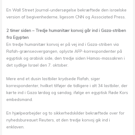
En Wall Street Journal-undersøgelse bekræftede den israelske
version af begivenhederne, ligesom CNN og Associated Press.
2 timer siden – Tredje humanitær konvoj går ind i Gaza-striben
fra Egypten
En tredje humanitær konvoj er på vej ind i Gaza-striben via
Rafah-grænseovergangen, oplyste AFP-korrespondenter på
egyptisk og arabisk side, den tredje siden Hamas-massakren i
det sydlige Israel den 7. oktober.
Mere end et dusin lastbiler krydsede Rafah, siger
korrespondenter, hvilket tilføjer de tidligere i alt 34 lastbiler, der
kørte ind i Gaza lørdag og søndag, ifølge en egyptisk Røde Kors
embedsmand.
En hjælpearbejder og to sikkerhedskilder bekræftede over for
nyhedsbureauet Reuters, at den tredje konvoj gik ind i
enklaven.