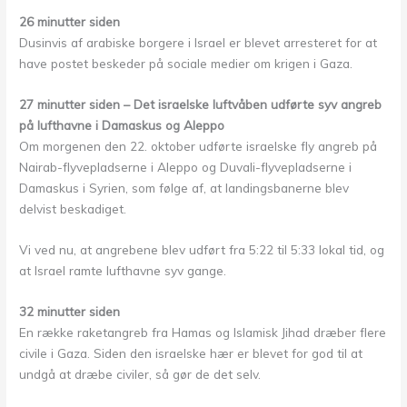
26 minutter siden
Dusinvis af arabiske borgere i Israel er blevet arresteret for at
have postet beskeder på sociale medier om krigen i Gaza.
27 minutter siden – Det israelske luftvåben udførte syv angreb
på lufthavne i Damaskus og Aleppo
Om morgenen den 22. oktober udførte israelske fly angreb på
Nairab-flyvepladserne i Aleppo og Duvali-flyvepladserne i
Damaskus i Syrien, som følge af, at landingsbanerne blev
delvist beskadiget.
Vi ved nu, at angrebene blev udført fra 5:22 til 5:33 lokal tid, og
at Israel ramte lufthavne syv gange.
32 minutter siden
En række raketangreb fra Hamas og Islamisk Jihad dræber flere
civile i Gaza. Siden den israelske hær er blevet for god til at
undgå at dræbe civiler, så gør de det selv.