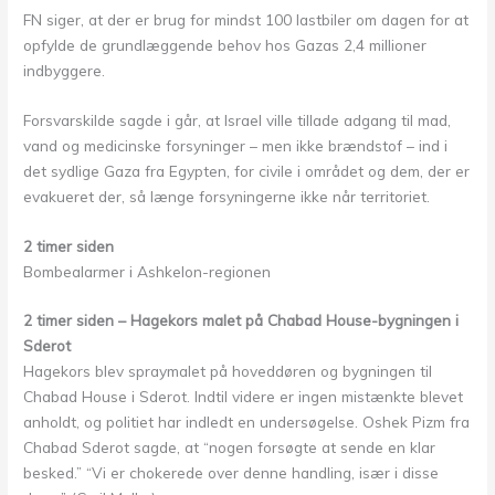
FN siger, at der er brug for mindst 100 lastbiler om dagen for at
opfylde de grundlæggende behov hos Gazas 2,4 millioner
indbyggere.
Forsvarskilde sagde i går, at Israel ville tillade adgang til mad,
vand og medicinske forsyninger – men ikke brændstof – ind i
det sydlige Gaza fra Egypten, for civile i området og dem, der er
evakueret der, så længe forsyningerne ikke når territoriet.
2 timer siden
Bombealarmer i Ashkelon-regionen
2 timer siden – Hagekors malet på Chabad House-bygningen i
Sderot
Hagekors blev spraymalet på hoveddøren og bygningen til
Chabad House i Sderot. Indtil videre er ingen mistænkte blevet
anholdt, og politiet har indledt en undersøgelse. Oshek Pizm fra
Chabad Sderot sagde, at “nogen forsøgte at sende en klar
besked.” “Vi er chokerede over denne handling, især i disse