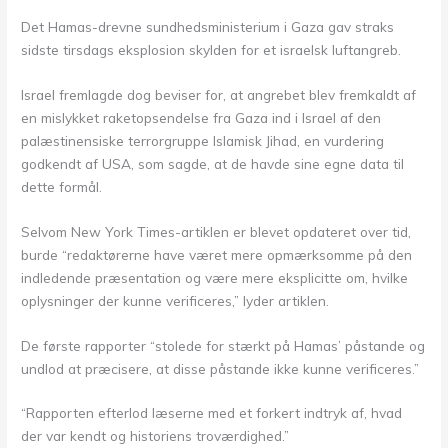
Det Hamas-drevne sundhedsministerium i Gaza gav straks
sidste tirsdags eksplosion skylden for et israelsk luftangreb.
Israel fremlagde dog beviser for, at angrebet blev fremkaldt af
en mislykket raketopsendelse fra Gaza ind i Israel af den
palæstinensiske terrorgruppe Islamisk Jihad, en vurdering
godkendt af USA, som sagde, at de havde sine egne data til
dette formål.
Selvom New York Times-artiklen er blevet opdateret over tid,
burde “redaktørerne have været mere opmærksomme på den
indledende præsentation og være mere eksplicitte om, hvilke
oplysninger der kunne verificeres,” lyder artiklen.
De første rapporter “stolede for stærkt på Hamas’ påstande og
undlod at præcisere, at disse påstande ikke kunne verificeres.”
“Rapporten efterlod læserne med et forkert indtryk af, hvad
der var kendt og historiens troværdighed.”