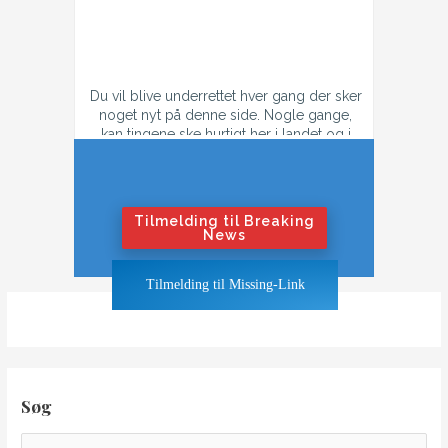
Du vil blive underrettet hver gang der sker
noget nyt på denne side. Nogle gange,
kan tingene ske hurtigt her i landet og i
tilfælde af konflikt, så kan der godt være
flere mail hver dag.
Hvis du ikke ønsker at få flere mails om
dagen i tilfælde af krig eller konflikt,
Tilmelding til Breaking
tilmeld dig "Nyhedsbrevet".
News
Hvis du ønsker at blive underrettet også
Tilmelding til Missing-Link
når tingene bliver hedt, klik på "Breaking
News"-knappen
Søg
S