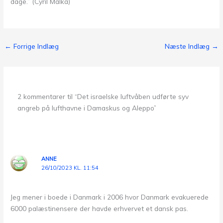
dage.” (Cyril Malka)
←
Forrige Indlæg
Næste Indlæg
→
2 kommentarer til “Det israelske luftvåben udførte syv
angreb på lufthavne i Damaskus og Aleppo”
ANNE
26/10/2023 KL. 11:54
Jeg mener i boede i Danmark i 2006 hvor Danmark evakuerede
6000 palæstinensere der havde erhvervet et dansk pas.