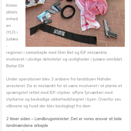
Krimin
alitets
enhed
en
(YLF) i
Judæa
-
regionen i samarbejde med Shin Bet og IDF mistænkte
involveret i ulovlige aktiviteter og uroligheder i Judæa-området.
Beitar Elit.
Under operationen blev 3 arabere fra landsbyen Nahalin
arresteret. De er mistænkt for at være involveret i at plante et
sprængstof rettet mod IDF-styrker, affyre fyrværkeri mod
styrkerne og beskadige sikkerhedshegnet i byen. Ovenfor ses
våbnene og hvad der blev beslaglagt fra dem.
2 timer siden – Landbrugsminister: Det er vores ansvar at lade
landmændene arbejde