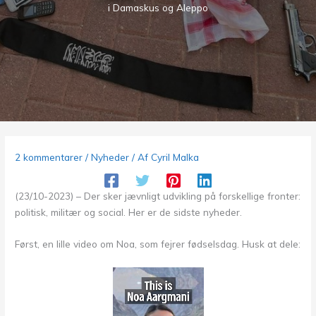
i Damaskus og Aleppo
2 kommentarer
/
Nyheder
/ Af
Cyril Malka
(23/10-2023) – Der sker jævnligt udvikling på forskellige fronter:
politisk, militær og social. Her er de sidste nyheder.
Først, en lille video om Noa, som fejrer fødselsdag. Husk at dele: