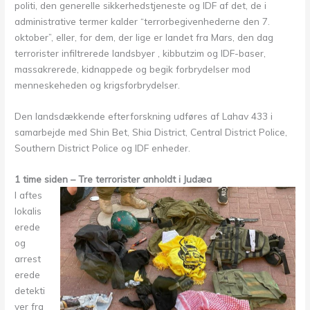
politi, den generelle sikkerhedstjeneste og IDF af det, de i
administrative termer kalder “terrorbegivenhederne den 7.
oktober”, eller, for dem, der lige er landet fra Mars, den dag
terrorister infiltrerede landsbyer , kibbutzim og IDF-baser,
massakrerede, kidnappede og begik forbrydelser mod
menneskeheden og krigsforbrydelser.
Den landsdækkende efterforskning udføres af Lahav 433 i
samarbejde med Shin Bet, Shia District, Central District Police,
Southern District Police og IDF enheder.
1 time siden – Tre terrorister anholdt i Judæa
I aftes
lokalis
erede
og
arrest
erede
detekti
ver fra