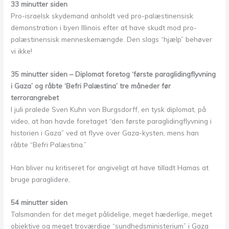
33 minutter siden
Pro-israelsk skydemand anholdt ved pro-palæstinensisk
demonstration i byen Illinois efter at have skudt mod pro-
palæstinensisk menneskemængde. Den slags “hjælp” behøver
vi ikke!
35 minutter siden – Diplomat foretog ‘første paraglidingflyvning
i Gaza’ og råbte ‘Befri Palæstina’ tre måneder før
terrorangrebet
I juli pralede Sven Kuhn von Burgsdorff, en tysk diplomat, på
video, at han havde foretaget “den første paraglidingflyvning i
historien i Gaza” ved at flyve over Gaza-kysten, mens han
råbte “Befri Palæstina.”
Han bliver nu kritiseret for angiveligt at have tilladt Hamas at
bruge paraglidere,
54 minutter siden
Talsmanden for det meget pålidelige, meget hæderlige, meget
objektive og meget troværdige “sundhedsministerium” i Gaza