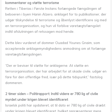
kommentarer og støtte terrorisme
Retten i Tiberias i Første Instans forlængede fængslingen af
beboeren i byen Hanin Alzero, anklaget for to publikationer, der
udgør tilskyndelse til terrorisme og åbenlyst identificere sig med
en terrororganisation, og hun vil forblive varetægtsfængslet
indtil afslutningen af retssagen mod hende.
Dette blev vurderet af dommer Ouadad Younes Gnaim, som
accepterede anklagemyndighedens anmodning om at forlænge
varetægtsfængslingen.
“Der er beviser til støtte for anklagerne. At støtte en
terrororganisation, der har arbejdet for at skade civile, udgør en
fare for den offentlige fred, især på dette tidspunkt,” fastslog
dommeren.
2 timer siden – Politirapport: Indtil videre er 780 lig af civile
myrdet under krigen blevet identificeret
Israelsk politi har opdateret, at til dato er 780 lig af civile dræbt
under krigen blevet identificeret, hvilket repræsenterer mere