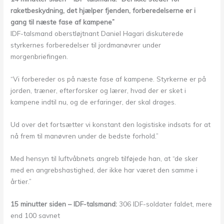
raketbeskydning, det hjælper fjenden, forberedelserne er i
gang til næste fase af kampene”
IDF-talsmand oberstløjtnant Daniel Hagari diskuterede
styrkernes forberedelser til jordmanøvrer under
morgenbriefingen.
“Vi forbereder os på næste fase af kampene. Styrkerne er på
jorden, træner, efterforsker og lærer, hvad der er sket i
kampene indtil nu, og de erfaringer, der skal drages.
Ud over det fortsætter vi konstant den logistiske indsats for at
nå frem til manøvren under de bedste forhold.”
Med hensyn til luftvåbnets angreb tilføjede han, at “de sker
med en angrebshastighed, der ikke har været den samme i
årtier.”
15 minutter siden – IDF-talsmand:
306 IDF-soldater faldet, mere
end 100 savnet