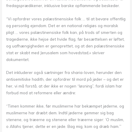
fredagsprædikener, inklusive barske opflammende beskeder.
“Vi opfordrer vores palæstinensiske folk … til at bevare offentlig
og personlig ejendom. Det er en national religiøs og moralsk
pligt … vores palæstinensiske folk kan, på trods af smerten og
tragedierne, ikke hejse det hvide flag, før besættelsen er løftet,
og uafhængigheden er genoprettet, og at den palæstinensiske
stat er skabt med Jerusalem som hovedstad,« skriver
dokumentet.
Det inkluderer også sætninger fra sharia-loven, herunder den
antisemitiske hadith, der opfordrer til mord på jøder – og det er
her, vi må forstå, at der ikke er nogen “løsning”, fordi islam har
forbud mod at reformere eller ændre:
“Timen kommer ikke, før muslimerne har bekæmpet jøderne, og
muslimerne har dræbt dem. Indtil jøderne gemmer sig bag
stenene, og træerne og stenene eller træerne siger: ‘O muslim,
o Allahs tjener, dette er en jøde. Bag mig, kom og dræb ham.’”