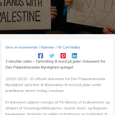
Skriv en kommentar
/
Nyheder
/ Af
Cyril Malka
3 minutter siden – Opfordring til mord på jøder: Dokument fra
Den Palæstinensiske Myndighed opdaget
(20/10-2023) – Et officielt dokument fra Den Palæstinensiske
Myndighed opfordrer til tilskyndelse til mord på jøder under
prædikener denne fredag ​​i moskeer.
Et dokument udgivet i morges af PA Ministry of Endowments og
afsløret af forskningsafdelingerne i “Jewish Voice” og Regavim-
bevægelsen, beskriver en række instruktioner og budskaber til