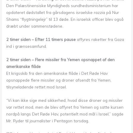
Den Palæstinensiske Myndigheds sundhedsministerium har
opdateret dødstallet fra gårsdagens israelske razzia på Nur
Shams “flygtningelejr” til 13 døde. En israelsk officer blev også
dræbt under sammenstødene.
2 timer siden – Efter 11 timers pause
affyres raketter fra Gaza
ind i grænsesamfund.
2 timer siden – Flere missiler fra Yemen opsnappet af den
amerikanske flåde
Et krigsskib fra den amerikanske flåde i Det Røde Hav
opsnappede flere missiler og droner afsendt fra Yemen,
tilsyneladende rettet mod Israel.
“Vi kan ikke sige med sikkerhed, hvad disse droner og missiler
var rettet mod, men de blev affyret fra Yemen og satte kursen
nordpå langs Det Røde Hav, potentielt mod mål i Israel,” sagde
Mr. Ryder til journalister i Pentagon torsdag.