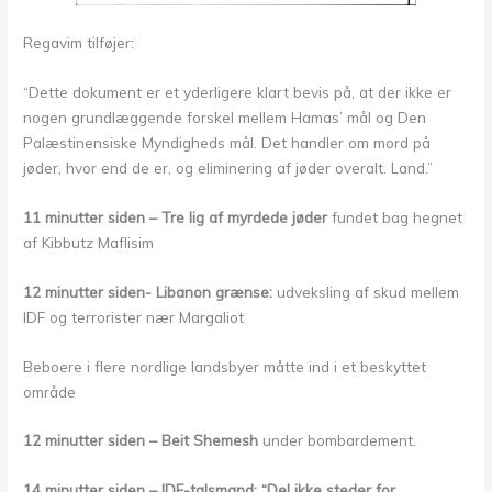
Regavim tilføjer:
“Dette dokument er et yderligere klart bevis på, at der ikke er
nogen grundlæggende forskel mellem Hamas’ mål og Den
Palæstinensiske Myndigheds mål. Det handler om mord på
jøder, hvor end de er, og eliminering af jøder overalt. Land.”
11 minutter siden – Tre lig af myrdede jøder
fundet bag hegnet
af Kibbutz Maflisim
12 minutter siden- Libanon grænse:
udveksling af skud mellem
IDF og terrorister nær Margaliot
Beboere i flere nordlige landsbyer måtte ind i et beskyttet
område
12 minutter siden – Beit Shemesh
under bombardement.
14 minutter siden – IDF-talsmand: “Del ikke steder for