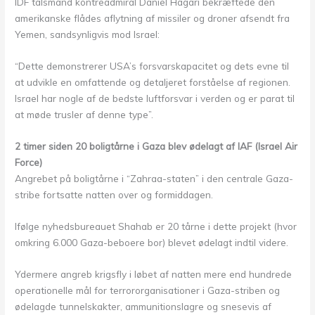
IDF talsmand kontreadmiral Daniel Hagari bekræftede den
amerikanske flådes aflytning af missiler og droner afsendt fra
Yemen, sandsynligvis mod Israel:
“Dette demonstrerer USA’s forsvarskapacitet og dets evne til
at udvikle en omfattende og detaljeret forståelse af regionen.
Israel har nogle af de bedste luftforsvar i verden og er parat til
at møde trusler af denne type”.
2 timer siden 20 boligtårne i Gaza blev ødelagt af IAF (Israel Air
Force)
Angrebet på boligtårne i “Zahraa-staten” i den centrale Gaza-
stribe fortsatte natten over og formiddagen.
Ifølge nyhedsbureauet Shahab er 20 tårne ​​i dette projekt (hvor
omkring 6.000 Gaza-beboere bor) blevet ødelagt indtil videre.
Ydermere angreb krigsfly i løbet af natten mere end hundrede
operationelle mål for terrororganisationer i Gaza-striben og
ødelagde tunnelskakter, ammunitionslagre og snesevis af