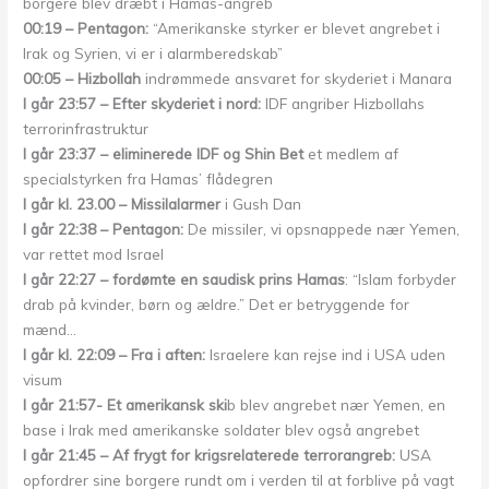
borgere blev dræbt i Hamas-angreb
00:19 – Pentagon:
“Amerikanske styrker er blevet angrebet i
Irak og Syrien, vi er i alarmberedskab”
00:05 – Hizbollah
indrømmede ansvaret for skyderiet i Manara
I går 23:57 – Efter skyderiet i nord:
IDF angriber Hizbollahs
terrorinfrastruktur
I går 23:37 – eliminerede IDF og Shin Bet
et medlem af
specialstyrken fra Hamas’ flådegren
I går kl. 23.00 – Missilalarmer
i Gush Dan
I går 22:38 – Pentagon:
De missiler, vi opsnappede nær Yemen,
var rettet mod Israel
I går 22:27 – fordømte en saudisk prins Hamas
: “Islam forbyder
drab på kvinder, børn og ældre.” Det er betryggende for
mænd…
I går kl. 22:09 – Fra i aften:
Israelere kan rejse ind i USA uden
visum
I går 21:57- Et amerikansk ski
b blev angrebet nær Yemen, en
base i Irak med amerikanske soldater blev også angrebet
I går 21:45 – Af frygt for krigsrelaterede terrorangreb:
USA
opfordrer sine borgere rundt om i verden til at forblive på vagt