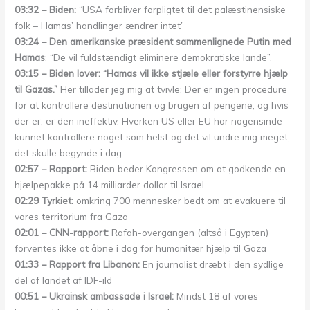
03:32 – Biden:
“USA forbliver forpligtet til det palæstinensiske
folk – Hamas’ handlinger ændrer intet”
03:24 – Den amerikanske præsident sammenlignede Putin med
Hamas
: “De vil fuldstændigt eliminere demokratiske lande”.
03:15 – Biden lover: “Hamas vil ikke stjæle eller forstyrre hjælp
til Gazas.”
Her tillader jeg mig at tvivle: Der er ingen procedure
for at kontrollere destinationen og brugen af pengene, og hvis
der er, er den ineffektiv. Hverken US eller EU har nogensinde
kunnet kontrollere noget som helst og det vil undre mig meget,
det skulle begynde i dag.
02:57 – Rapport:
Biden beder Kongressen om at godkende en
hjælpepakke på 14 milliarder dollar til Israel
02:29 Tyrkiet:
omkring 700 mennesker bedt om at evakuere til
vores territorium fra Gaza
02:01 – CNN-rapport:
Rafah-overgangen (altså i Egypten)
forventes ikke at åbne i dag for humanitær hjælp til Gaza
01:33 – Rapport fra Libanon:
En journalist dræbt i den sydlige
del af landet af IDF-ild
00:51 – Ukrainsk ambassade i Israel:
Mindst 18 af vores