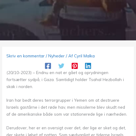
Skriv en kommentar
/
Nyheder
/ Af
Cyril Malka
(20/10-2023) – Endnu en nat er gået og oprydningen
fortsætter sydpå, i Gaza. Samtidigt holder Tsahal Hezbollah i
skak i norden.
Iran har bedt deres terrorgrupper i Yemen om at destruere
Israels gastårne i det røde hav, men missilerne blev skudt ned
af de amerikanske både som var stationerede lige i nærheden.
Derudover, her er en oversigt over det, der lige er sket og det,
der skete i løbet af natten. Som sædvanligt er tiderne Israels