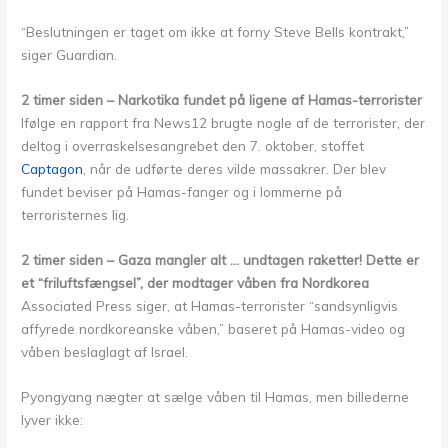
“Beslutningen er taget om ikke at forny Steve Bells kontrakt,”
siger Guardian.
2 timer siden – Narkotika fundet på ligene af Hamas-terrorister
Ifølge en rapport fra News12 brugte nogle af de terrorister, der
deltog i overraskelsesangrebet den 7. oktober, stoffet
Captagon
, når de udførte deres vilde massakrer. Der blev
fundet beviser på Hamas-fanger og i lommerne på
terroristernes lig.
2 timer siden – Gaza mangler alt … undtagen raketter! Dette er
et “friluftsfængsel”, der modtager våben fra Nordkorea
Associated Press siger, at Hamas-terrorister “sandsynligvis
affyrede nordkoreanske våben,” baseret på Hamas-video og
våben beslaglagt af Israel.
Pyongyang nægter at sælge våben til Hamas, men billederne
lyver ikke: