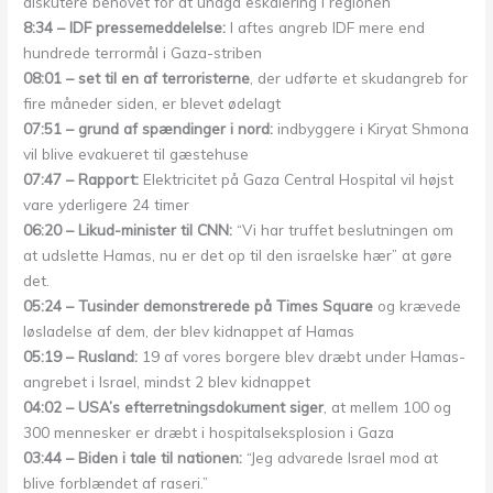
diskutere behovet for at undgå eskalering i regionen
8:34 – IDF pressemeddelelse:
I aftes angreb IDF mere end
hundrede terrormål i Gaza-striben
08:01 – set til en af terroristerne
, der udførte et skudangreb for
fire måneder siden, er blevet ødelagt
07:51 – grund af spændinger i nord:
indbyggere i Kiryat Shmona
vil blive evakueret til gæstehuse
07:47 – Rapport:
Elektricitet på Gaza Central Hospital vil højst
vare yderligere 24 timer
06:20 – Likud-minister til CNN:
“Vi har truffet beslutningen om
at udslette Hamas, nu er det op til den israelske hær” at gøre
det.
05:24 – Tusinder demonstrerede på Times Square
og krævede
løsladelse af dem, der blev kidnappet af Hamas
05:19 – Rusland:
19 af vores borgere blev dræbt under Hamas-
angrebet i Israel, mindst 2 blev kidnappet
04:02 – USA’s efterretningsdokument siger
, at mellem 100 og
300 mennesker er dræbt i hospitalseksplosion i Gaza
03:44 – Biden i tale til nationen:
“Jeg advarede Israel mod at
blive forblændet af raseri.”