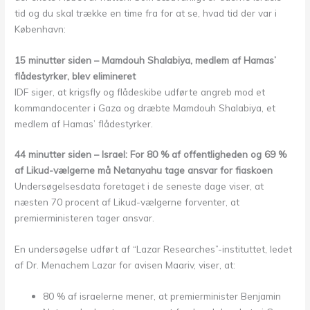
tid og du skal trække en time fra for at se, hvad tid der var i
København:
15 minutter siden – Mamdouh Shalabiya, medlem af Hamas’
flådestyrker, blev elimineret
IDF siger, at krigsfly og flådeskibe udførte angreb mod et
kommandocenter i Gaza og dræbte Mamdouh Shalabiya, et
medlem af Hamas’ flådestyrker.
44 minutter siden – Israel: For 80 % af offentligheden og 69 %
af Likud-vælgerne må Netanyahu tage ansvar for fiaskoen
Undersøgelsesdata foretaget i de seneste dage viser, at
næsten 70 procent af Likud-vælgerne forventer, at
premierministeren tager ansvar.
En undersøgelse udført af “Lazar Researches”-instituttet, ledet
af Dr. Menachem Lazar for avisen Maariv, viser, at:
80 % af israelerne mener, at premierminister Benjamin