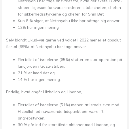
Netanyahu bør tage ansvaret for, hvad der skete i Gaza-
striben, ligesom forsvarsministeren, stabschefen, chefen
for sikkerhedsstyrkerne og chefen for Shin Bet.
Kun 8 % siger, at Netanyahu ikke bør påtage sig ansvar.
12% har ingen mening.
Selv blandt Likud-vælgerne ved valget i 2022 mener et absolut
flertal (69%), at Netanyahu bør tage ansvar.
Flertallet af israelerne (65%) støtter en stor operation på
landjorden i Gaza-striben,
21 % er imod det og
14 % har ingen mening.
Endelig, hvad angår Hizbollah og Libanon,
Flertallet af israelerne (51%) mener, at Israels svar mod
Hizbollah på nuværende tidspunkt bør være ift.
angrebstyrken.
30 % går ind for storstilede aktioner mod Libanon, og