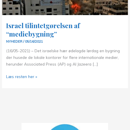
Israel tilintetgørelsen af
“mediebygning”
NYHEDER
/
05/16/2021
(16/05-2021) – Det israelske hær ødelagde lørdag en bygning
der husede de lokale kontorer for flere internationale medier,
herunder Associated Press (AP) og Al Jazeera […]
Israel
Læs resten her »
tilintetgørelsen
af
“mediebygning”