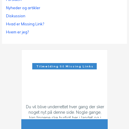
Nyheder og artikler
Diskussion
Hvad er Missing Link?
Hvem er jeg?
Tilmelding til Missing Links
Nyhedsbrev
Du vil blive underrettet hver gang der sker
noget nyt på denne side. Nogle gange,
kan tingene ske hurtigt her i landet og i
tilfælde af konflikt, så kan der godt være
flere mail hver dag.