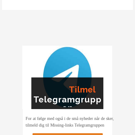
Aklehs
død
–
Når
USA
falder
Israel
i
ryggen
Tilmel
Telegramgrupp
ding
en
For at følge med også i de små nyheder når de sker,
tilmeld dig til Missing-links Telegramgruppen