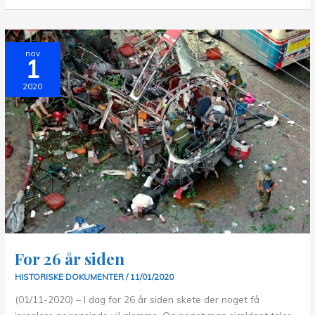
Israel
nov
1
2020
For 26 år siden
HISTORISKE DOKUMENTER
/
11/01/2020
(01/11-2020) – I dag for 26 år siden skete der noget få