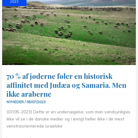
2023
70 % af jøderne føler en historisk
affinitet med Judæa og Samaria. Men
ikke araberne
NYHEDER
/
05/07/2023
(07/05-2023) Dette er en undersøgelse, som man sandsynligvis
ikke vil se i de danske medier og i øvrigt heller ikke i de mest
venstreorienterede israelske