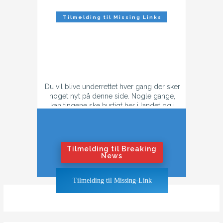
Tilmelding til Missing Links
Nyhedsbrev
Du vil blive underrettet hver gang der sker
noget nyt på denne side. Nogle gange,
kan tingene ske hurtigt her i landet og i
tilfælde af konflikt, så kan der godt være
flere mail hver dag.
Hvis du ikke ønsker at få flere mails om
dagen i tilfælde af krig eller konflikt,
Tilmelding til Breaking
tilmeld dig "Nyhedsbrevet".
News
Hvis du ønsker at blive underrettet også
Tilmelding til Missing-Link
når tingene bliver hedt, klik på "Breaking
News"-knappen