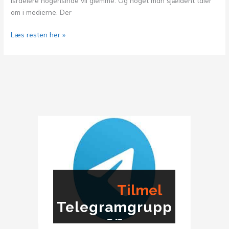
israelere nogensinde vil glemme. Og noget man sjældent taler
om i medierne. Der
For
Læs resten her »
26
år
siden
Tilmel
Telegramgrupp
ding
en