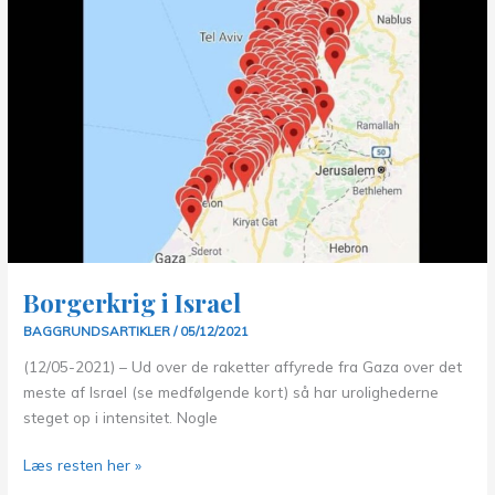
Borgerkrig i Israel
BAGGRUNDSARTIKLER
/
05/12/2021
(12/05-2021) – Ud over de raketter affyrede fra Gaza over det
meste af Israel (se medfølgende kort) så har urolighederne
steget op i intensitet. Nogle
Borgerkrig
Læs resten her »
i