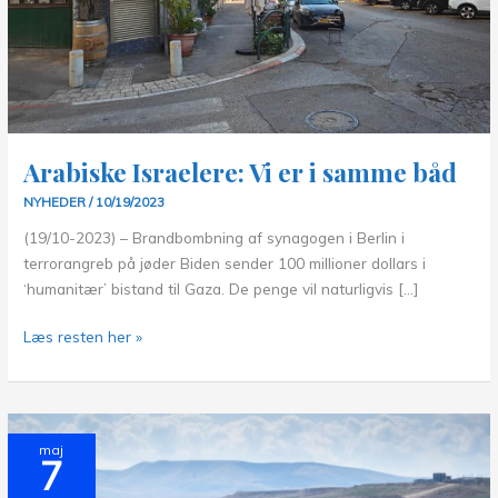
Arabiske Israelere: Vi er i samme båd
NYHEDER
/
10/19/2023
(19/10-2023) – Brandbombning af synagogen i Berlin i
terrorangreb på jøder Biden sender 100 millioner dollars i
‘humanitær’ bistand til Gaza. De penge vil naturligvis […]
Arabiske
Læs resten her »
Israelere:
Vi
er
i
maj
7
samme
båd