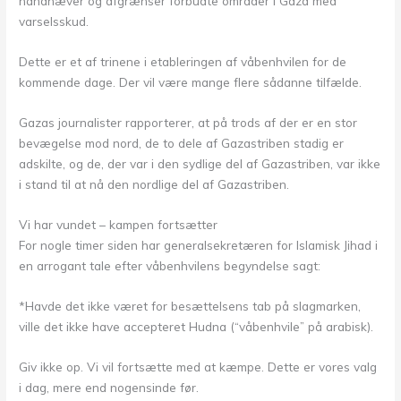
håndhæver og afgrænser forbudte områder i Gaza med
varselsskud.
Dette er et af trinene i etableringen af våbenhvilen for de
kommende dage. Der vil være mange flere sådanne tilfælde.
Gazas journalister rapporterer, at på trods af der er en stor
bevægelse mod nord, de to dele af Gazastriben stadig er
adskilte, og de, der var i den sydlige del af Gazastriben, var ikke
i stand til at nå den nordlige del af Gazastriben.
Vi har vundet – kampen fortsætter
For nogle timer siden har generalsekretæren for Islamisk Jihad i
en arrogant tale efter våbenhvilens begyndelse sagt:
*Havde det ikke været for besættelsens tab på slagmarken,
ville det ikke have accepteret Hudna (“våbenhvile” på arabisk).
Giv ikke op. Vi vil fortsætte med at kæmpe. Dette er vores valg
i dag, mere end nogensinde før.