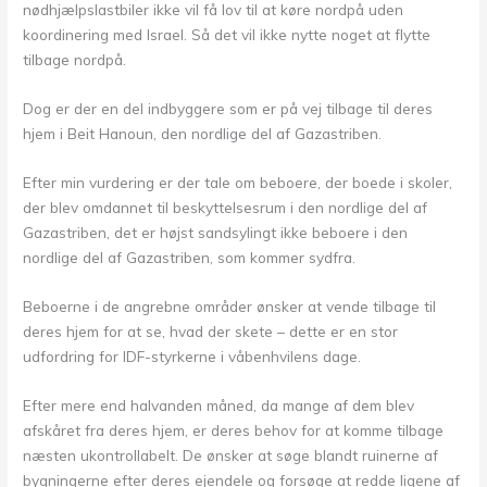
nødhjælpslastbiler ikke vil få lov til at køre nordpå uden
koordinering med Israel. Så det vil ikke nytte noget at flytte
tilbage nordpå.
Dog er der en del indbyggere som er på vej tilbage til deres
hjem i Beit Hanoun, den nordlige del af Gazastriben.
Efter min vurdering er der tale om beboere, der boede i skoler,
der blev omdannet til beskyttelsesrum i den nordlige del af
Gazastriben, det er højst sandsylingt ikke beboere i den
nordlige del af Gazastriben, som kommer sydfra.
Beboerne i de angrebne områder ønsker at vende tilbage til
deres hjem for at se, hvad der skete – dette er en stor
udfordring for IDF-styrkerne i våbenhvilens dage.
Efter mere end halvanden måned, da mange af dem blev
afskåret fra deres hjem, er deres behov for at komme tilbage
næsten ukontrollabelt. De ønsker at søge blandt ruinerne af
bygningerne efter deres ejendele og forsøge at redde ligene af