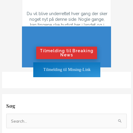
Du vil blive underrettet hver gang der sker
noget nyt på denne side. Nogle gange,
kan tingene ske hurtigt her i landet og i
tilfælde af konflikt, så kan der godt være
flere mail hver dag.
Hvis du ikke ønsker at få flere mails om
dagen i tilfælde af krig eller konflikt,
Tilmelding til Breaking
tilmeld dig "Nyhedsbrevet".
News
Hvis du ønsker at blive underrettet også
Tilmelding til Missing-Link
når tingene bliver hedt, klik på "Breaking
News"-knappen
Søg
S
ø
g