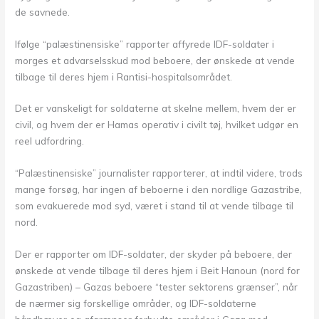
de savnede.
Ifølge “palæstinensiske” rapporter affyrede IDF-soldater i
morges et advarselsskud mod beboere, der ønskede at vende
tilbage til deres hjem i Rantisi-hospitalsområdet.
Det er vanskeligt for soldaterne at skelne mellem, hvem der er
civil, og hvem der er Hamas operativ i civilt tøj, hvilket udgør en
reel udfordring.
“Palæstinensiske” journalister rapporterer, at indtil videre, trods
mange forsøg, har ingen af beboerne i den nordlige Gazastribe,
som evakuerede mod syd, været i stand til at vende tilbage til
nord.
Der er rapporter om IDF-soldater, der skyder på beboere, der
ønskede at vende tilbage til deres hjem i Beit Hanoun (nord for
Gazastriben) – Gazas beboere “tester sektorens grænser”, når
de nærmer sig forskellige områder, og IDF-soldaterne