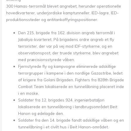
300 Hamas-terrormål blevet angrebet, herunder operationelle
hovedkvarterer, underjordiske kamptunneller, IED-lagre, IED-
produktionssteder og antitankaffyringspositioner.
Den 215. brigade fra 162. division angreb terrormål i
Jabaliya-kvarteret. På brigadens ordre angreb et fly
terrorister, der var på vej mod IDF-styrkerne, og en
observationspost, der truede styrkerne, blev angrebet
med præcisionsstyrede våben.
Fjernstyrede fly og kampvogne eliminerede adskillige
terrorgrupper i kampene i den nordlige Gazastribe, ledet
af krigere fra Golani Brigaden. Fighters fra 828th Brigade
Combat Team lokaliserede en tunnelåbning placeret inde
i en moske.
Soldater fra 12. brigades 924. ingeniørbataljon
lokaliserede en tunnelåbning i landbrugsområdet Beit
Hanon og ødelagde den.
Soldater fra den 14. brigade fandt adskillige våben og en
tunnelåbning i et civilt hus i Beit Hanon-området.