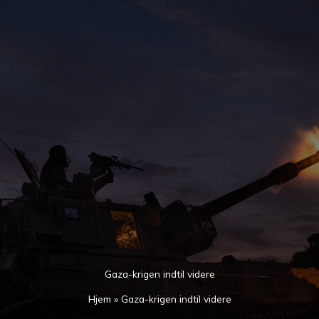
Gå
til
indholdet
Gaza-krigen indtil videre
Hjem
»
Gaza-krigen indtil videre