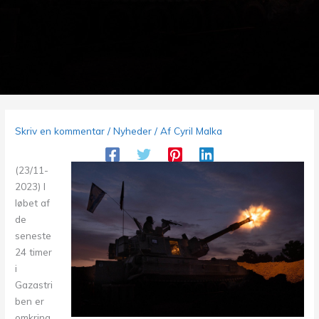
Skriv en kommentar
/
Nyheder
/ Af
Cyril Malka
(23/11-
2023) I
løbet af
de
seneste
24 timer
i
Gazastri
ben er
omkring