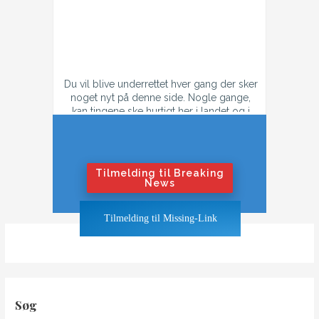
Du vil blive underrettet hver gang der sker
noget nyt på denne side. Nogle gange,
kan tingene ske hurtigt her i landet og i
tilfælde af konflikt, så kan der godt være
flere mail hver dag.
Hvis du ikke ønsker at få flere mails om
dagen i tilfælde af krig eller konflikt,
Tilmelding til Breaking
tilmeld dig "Nyhedsbrevet".
News
Hvis du ønsker at blive underrettet også
Tilmelding til Missing-Link
når tingene bliver hedt, klik på "Breaking
News"-knappen
Søg