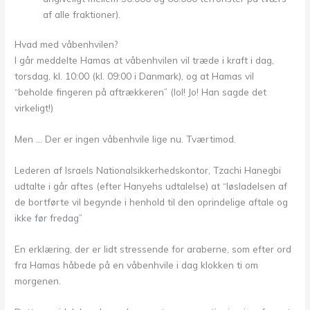
af alle fraktioner).
Hvad med våbenhvilen?
I går meddelte Hamas at våbenhvilen vil træde i kraft i dag,
torsdag, kl. 10:00 (kl. 09:00 i Danmark), og at Hamas vil
“beholde fingeren på aftrækkeren” (lol! Jo! Han sagde det
virkeligt!)
Men … Der er ingen våbenhvile lige nu. Tværtimod.
Lederen af Israels Nationalsikkerhedskontor, Tzachi Hanegbi
udtalte i går aftes (efter Hanyehs udtalelse) at “løsladelsen af
de bortførte vil begynde i henhold til den oprindelige aftale og
ikke før fredag”
En erklæring, der er lidt stressende for araberne, som efter ord
fra Hamas håbede på en våbenhvile i dag klokken ti om
morgenen.