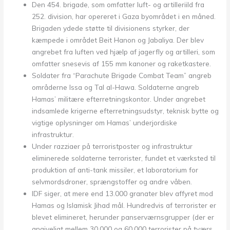
Den 454. brigade, som omfatter luft- og artilleriild fra
252. division, har opereret i Gaza byområdet i en måned.
Brigaden ydede støtte til divisionens styrker, der
kæmpede i området Beit Hanon og Jabaliya. Der blev
angrebet fra luften ved hjælp af jagerfly og artilleri, som
omfatter snesevis af 155 mm kanoner og raketkastere.
Soldater fra “Parachute Brigade Combat Team” angreb
områderne Issa og Tal al-Hawa. Soldaterne angreb
Hamas’ militære efterretningskontor. Under angrebet
indsamlede krigerne efterretningsudstyr, teknisk bytte og
vigtige oplysninger om Hamas’ underjordiske
infrastruktur.
Under razziaer på terroristposter og infrastruktur
eliminerede soldaterne terrorister, fundet et værksted til
produktion af anti-tank missiler, et laboratorium for
selvmordsdroner, sprængstoffer og andre våben.
IDF siger, at mere end 13.000 granater blev affyret mod
Hamas og Islamisk Jihad mål. Hundredvis af terrorister er
blevet elimineret, herunder panserværnsgrupper (der er
angiveligt mellem 30.000 og 60.000 terrorister på tværs