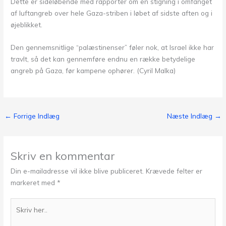
Dette er sideløbende med rapporter om en stigning i omfanget
af luftangreb over hele Gaza-striben i løbet af sidste aften og i
øjeblikket.
Den gennemsnitlige “palæstinenser” føler nok, at Israel ikke har
travlt, så det kan gennemføre endnu en række betydelige
angreb på Gaza, før kampene ophører. (Cyril Malka)
←
Forrige Indlæg
Næste Indlæg
→
Skriv en kommentar
Din e-mailadresse vil ikke blive publiceret.
Krævede felter er
markeret med
*
Skriv
her..