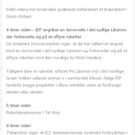
Indtil videre har Israel ikke godkendt indførelsen af brændstof i
Gaza-striben.
4 timer siden – IDF angriber en terrorcelle i det sydlige Libanon,
der forberedte sig på at affyre raketter
De israelske forsvarsstyrker siger, at de har udført et angreb
mod en terrorcelle i det sydlige Libanon og forbereder sig på at
affyre raketter mod den nordlige by Rosh Hanikra.
Tidligere blev to raketter affyret fra Libanon ind i det nordlige
Israel, hvilket udløste sirener s i samfundet Elkosh. Ifølge IDF
landede begge projektiler i åbne områder uden at forårsage
skader eller skader.
5 timer siden
Raketeksplosioner i Tel Aviv
6 timer siden
‘Palæstina’ siger, at ICC dokumenterede israelske forbrydelser i