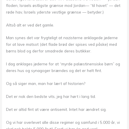
floden, Israels østligste grænse mod Jordan— “til havet” — det
røde hav, Israels yderste vestlige grænse — betyder.)
Altså alt er ved det gamle.
Man synes det var frygteligt at nazisterne anklagede jøderne
for at lave matsot (det flade brød der spises ved påske) med
børns blod og derfor smadrede deres butikker.
I dag anklages jøderne for at “myrde palæstinensiske børn” og
deres hus og synagoger brændes og det er helt fint.
Og så siger man, man har lært af historien?
Det er nok den bedste vits, jeg har hørt i lang tid.
Det er altid fint at være antisemit. Intet har ændret sig.
Og vi har overlevet alle disse regimer og samfund i 5.000 år, vi
skal nok holde 5.000 år til. Fordi vi har én god ven!