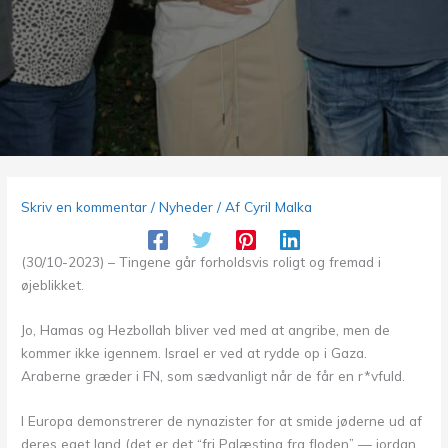
Skriv en kommentar
/
Nyheder
/ Af
Cyril Malka
(30/10-2023) – Tingene går forholdsvis roligt og fremad i
øjeblikket.
Jo, Hamas og Hezbollah bliver ved med at angribe, men de
kommer ikke igennem. Israel er ved at rydde op i Gaza.
Araberne græder i FN, som sædvanligt når de får en r*vfuld.
I Europa demonstrerer de nynazister for at smide jøderne ud af
deres eget land (det er det “fri Palæstina fra floden” — jordan