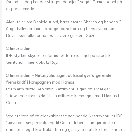
for indtil i dag kendte vi ingen detaljer,” sagde Ramos Aloni på
et pressemøde.
Aloni taler om Daniele Aloni, hans søster Sharon og hendes 3-
årige tvillinger, hans 5-årige barnebarn og hans svigersøn
David, som alle formodes at være gidsler i Gaza.
2 timer siden
IDF-styrker skyder en formodet terrorist ihjel på israelsk
territorium nær kibbutz Raym
3 timer siden – Netanyahu siger, at Israel gør ‘afgørende
fremskridt’ i kampagnen mod Hamas
Premierminister Benjamin Netanyahu siger, at Israel gør
“afgørende fremskridt” i sin militære kampagne mod Hamas i
Gaza.
Ved starten af et krigskabinetsmøde sagde Netanyahu, at IDF
“udvidede sin jordindgang til Gaza-striben. Han gør dette i
afmålte, meget kraftfulde trin og gør systematiske fremskridt et