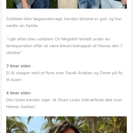
Soldaten blev lægeundersøgt, hendes tilstand er god, og hun
mødte sin familie.
“I går aftes blev soldaten Ori Megidish løsladt under en
landoperation efter at være blevet kidnappet af Hamas den 7.
oktober.”
3 timer siden
El Al stopper med at flyve over Saudi-Arabien og Oman på fly
til Asien
4 timer siden
Den tyske kansler siger, at Shani Louks bekræftede død viser
Hamas ‘barbari’.