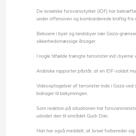
De israelske forsvarsstyrker (IDF) har bekræftet,
under offensiven og bombarderede kraftig fra ce
Beboere i byer og landsbyer nær Gaza-grænsen b
sikkerhedsmæssige årsager.
I nogle tilfælde trængte terrorister ind i byerne 
Arabiske rapporter påstår, at en IDF-soldat muli
Videooptagelser af terrorister inde i Gaza ved 
bidrager til bekymringen.
Som reaktion på situationen har forsvarsministe
udvidet den til området Gush Dan.
Han har også meddelt, at Israel forbereder sig