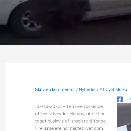
Skriv en kommentar
/
Nyheder
/ Af
Cyril Malka
(07/10-2023) – I en overraskende
offensiv hævder Hamas, at de har
taget dusinvis af israelere til fange.
Fire israelere har mistet livet som