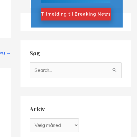
Tilmelding til Breaking News
Søg
læg
→
S
ø
g
e
f
Arkiv
t
e
A
r
r
: