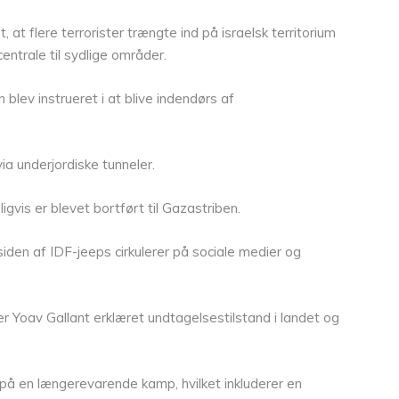
 at flere terrorister trængte ind på israelsk territorium
ntrale til sydlige områder.
lev instrueret i at blive indendørs af
via underjordiske tunneler.
gvis er blevet bortført til Gazastriben.
siden af IDF-jeeps cirkulerer på sociale medier og
r Yoav Gallant erklæret undtagelsestilstand i landet og
 på en længerevarende kamp, hvilket inkluderer en