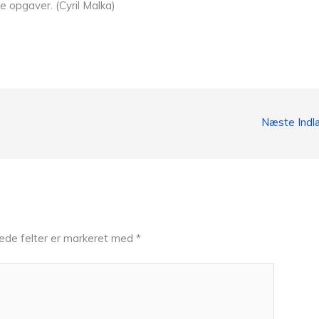
ge opgaver. (Cyril Malka)
Næste Ind
ede felter er markeret med
*