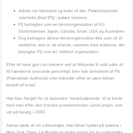
Adnan var talsmand og leder af den
Palæstinensiske
Islamiske Jihad
(PIJ) i Judæa Samaria.
PIJ betragtes som en terrororganisation af EU,
Storbritannien, Japan, Canada, Israel, USA og Australien.
Dog betragtes denne terrororganisation ikke som så af
medierne, som er de eneste, sammen med araberne, der
betragter PIJ som en “militant organisation”.
Efter at have gjort sin karriere ved at tilskynde til vold uden at
få hænderne snavsede personligt, blev han arresteret af PA
(Palestinian Authority) otte måneder efter at være blevet
løsladt af Israel.
Han blev fanget for at opmuntre “medstuderende” til at kaste
med sten efter den franske premierminister Lionel Jospin, som
var på besøg, i 2000.
Adnan døde af sin sultestrejke. Han bliver hyldet på siderne i
New York Times, Le Monde og andre aviser for at sultestrejke