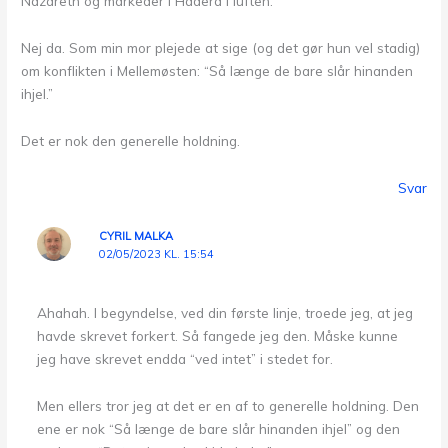
Nazareth og markeder i Hadera i luften.”
Nej da. Som min mor plejede at sige (og det gør hun vel stadig)
om konflikten i Mellemøsten: “Så længe de bare slår hinanden
ihjel.”
Det er nok den generelle holdning.
Svar
CYRIL MALKA
02/05/2023 KL. 15:54
Ahahah. I begyndelse, ved din første linje, troede jeg, at jeg
havde skrevet forkert. Så fangede jeg den. Måske kunne
jeg have skrevet endda “ved intet” i stedet for.
Men ellers tror jeg at det er en af to generelle holdning. Den
ene er nok “Så længe de bare slår hinanden ihjel” og den