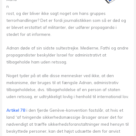
n
rost, og der bliver ikke sagt noget om hans gruppes
terrorhandlinger? Det er fordi journalistikken som så er død og
er blevet erstattet af militanter, der udfører propaganda i
stedet for at informere.
Adnan døde af sin sidste sultestrejke. Medierne, Fathi og andre
propagandister beskylder Israel for administrativt at
tilbageholde ham uden retssag.
Noget tyder på at alle disse mennesker ved ikke, at den
mekanisme, der bruges til at fængsle Adnan, administrativ
tilbageholdelse, dvs. tilbageholdelse af en person af staten
uden retssag, er udtrykkeligt lovlig i henhold til international lov.
Artikel 78
i den fjerde Genève-konvention fastslår, at hvis et
land “af tvingende sikkerhedsmæssige årsager anser det for
nødvendigt at træffe sikkerhedsforanstaltninger med hensyn til
beskyttede personer, kan det højst udsætte dem for anvist