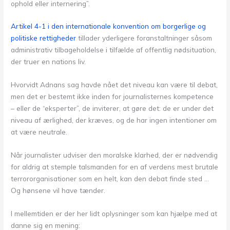
ophold eller internering”.
Artikel 4-1 i den internationale konvention om borgerlige og
politiske rettigheder
tillader yderligere foranstaltninger såsom
administrativ tilbageholdelse i tilfælde af offentlig nødsituation,
der truer en nations liv.
Hvorvidt Adnans sag havde nået det niveau kan være til debat,
men det er bestemt ikke inden for journalisternes kompetence
– eller de “eksperter”, de inviterer, at gøre det: de er under det
niveau af ærlighed, der kræves, og de har ingen intentioner om
at være neutrale.
Når journalister udviser den moralske klarhed, der er nødvendig
for aldrig at stemple talsmanden for en af verdens mest brutale
terrororganisationer som en helt, kan den debat finde sted …
Og hønsene vil have tænder.
I mellemtiden er der her lidt oplysninger som kan hjælpe med at
danne sig en mening: