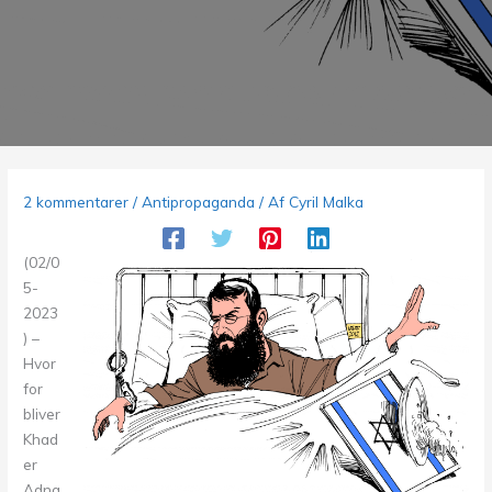
2 kommentarer
/
Antipropaganda
/ Af
Cyril Malka
(02/0
5-
2023
) –
Hvor
for
bliver
Khad
er
Adna