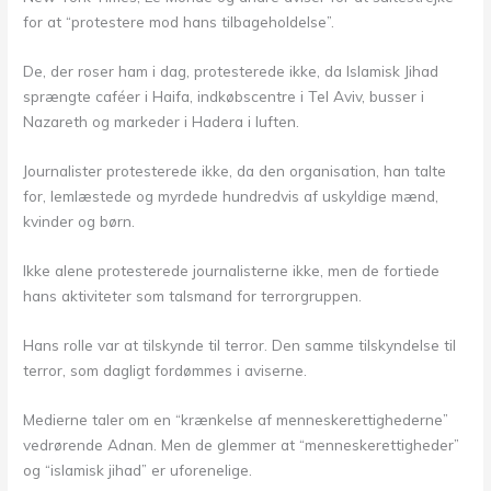
for at “protestere mod hans tilbageholdelse”.
De, der roser ham i dag, protesterede ikke, da Islamisk Jihad
sprængte caféer i Haifa, indkøbscentre i Tel Aviv, busser i
Nazareth og markeder i Hadera i luften.
Journalister protesterede ikke, da den organisation, han talte
for, lemlæstede og myrdede hundredvis af uskyldige mænd,
kvinder og børn.
Ikke alene protesterede journalisterne ikke, men de fortiede
hans aktiviteter som talsmand for terrorgruppen.
Hans rolle var at tilskynde til terror. Den samme tilskyndelse til
terror, som dagligt fordømmes i aviserne.
Medierne taler om en “krænkelse af menneskerettighederne”
vedrørende Adnan. Men de glemmer at “menneskerettigheder”
og “islamisk jihad” er uforenelige.