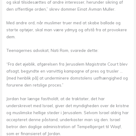
og skal tilsidesættes af andre interesser, herunder sikring af
den offentlige orden,” skrev dommer Einat Avman Muller.
Med andre ord, når muslimer truer med at skabe ballade og
starte optøjer, skal man være ydmyg og afstå fra at provokere
dem.
Teenagernes advokat, Nati Rom, svarede dette:
“Fra det øjeblik, afgørelsen fra Jerusalem Magistrate Court blev
afsagt, begyndte en vanvittig kampagne af pres og trusler …
[med henblik på] at underminere domstolens uafhængighed og
forurene den retslige proces.”
Jordan har længe fastholdt, at de traktater, det har
underskrevet med Israel, giver det myndigheden over de kristne
og muslimske hellige steder i Jerusalem. Selvom Israel aldrig har
accepteret denne påstand, underkaster man sig den. Israel
betror den daglige administration af Tempelbjerget til Waqf,
som er finansieret af Jordan.