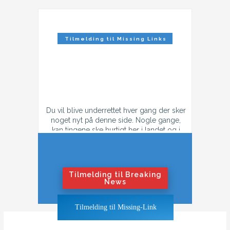
Tilmelding til Missing Links
Nyhedsbrev
Du vil blive underrettet hver gang der sker
noget nyt på denne side. Nogle gange,
kan tingene ske hurtigt her i landet og i
tilfælde af konflikt, så kan der godt være
flere mail hver dag.
Hvis du ikke ønsker at få flere mails om
dagen i tilfælde af krig eller konflikt,
Tilmelding til Breaking
tilmeld dig "Nyhedsbrevet".
News
Hvis du ønsker at blive underrettet også
Tilmelding til Missing-Link
når tingene bliver hedt, klik på "Breaking
News"-knappen