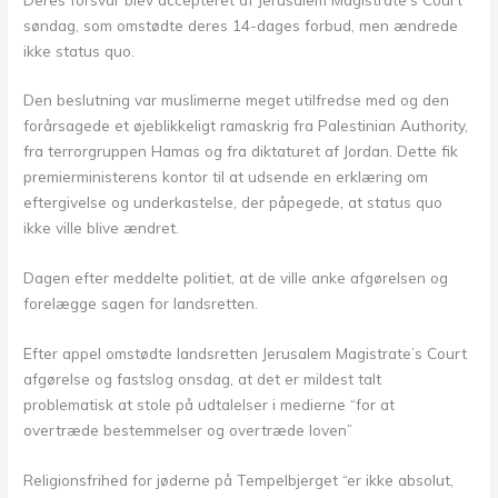
søndag, som omstødte deres 14-dages forbud, men ændrede
ikke status quo.
Den beslutning var muslimerne meget utilfredse med og den
forårsagede et øjeblikkeligt ramaskrig fra Palestinian Authority,
fra terrorgruppen Hamas og fra diktaturet af Jordan. Dette fik
premierministerens kontor til at udsende en erklæring om
eftergivelse og underkastelse, der påpegede, at status quo
ikke ville blive ændret.
Dagen efter meddelte politiet, at de ville anke afgørelsen og
forelægge sagen for landsretten.
Efter appel omstødte landsretten Jerusalem Magistrate’s Court
afgørelse og fastslog onsdag, at det er mildest talt
problematisk at stole på udtalelser i medierne “for at
overtræde bestemmelser og overtræde loven”
Religionsfrihed for jøderne på Tempelbjerget “er ikke absolut,