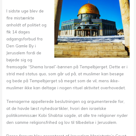
I sidste uge blev de
fire mistænkte
anholdt af politiet og
fik 14 dages
adgangsforbud fra
Den Gamle By i
Jerusalem fordi de
bøjede sig og
fremsagde “Shema Israel”-bønnen på Tempelbjerget. Dette er i
strid med status quo, som går ud på, at muslimer kan besøge
og bede på Tempelbjerget så meget som de vil, mens ikke-
muslimer ikke kan deltage i nogen rituel aktivitet overhovedet.
Teenagerne appellerede beslutningen og argumenterede for,
at de havde læst nyhedsartikler, hvori den israelske
politikommissær Kobi Shabtai sagde, at alle tre religioner nyder
den samme religionsfrihed og lov til tilbedelse i Jerusalem.
Deres forsvar blev accepteret af Jerusalem Magistrate’s Court