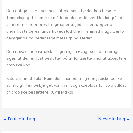
Den anti-jødiske apartheid-aftale om, at jøder kan besøge
Tempelbjerget, men ikke må bede der, er blevet filet lidt på i de
senere år, under pres fra grupper af jøder, der nægter at
underkaste deres lands hovedstad til en fremmed magt, Derfor
besøger de og beder regelmæssigt på stedet.
Den nuværende israelske regering – i øvrigt som den forrige –
siger, at den er fast besluttet på at fortsætte med at acceptere
arabiske krav.
Sidste måned, faldt Ramadan-måneden og den jødiske påske
samtidigt. Tempelbjerget var hver dag skueplads for vold udløst
af arabiske besættere. (Cyril Malka)
←
Forrige Indlæg
Næste Indlæg
→