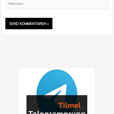
Websted
Tilmel
Telegramgrupp
ding