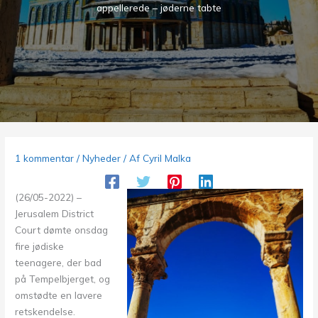
appellerede – jøderne tabte
1 kommentar
/
Nyheder
/ Af
Cyril Malka
(26/05-2022) –
Jerusalem District
Court dømte onsdag
fire jødiske
teenagere, der bad
på Tempelbjerget, og
omstødte en lavere
retskendelse.