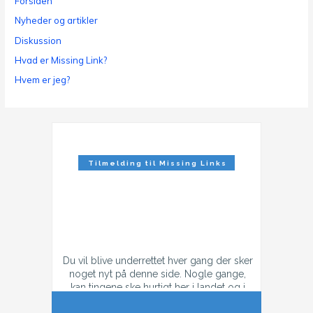
Forsiden
Nyheder og artikler
Diskussion
Hvad er Missing Link?
Hvem er jeg?
Tilmelding til Missing Links
Nyhedsbrev
Du vil blive underrettet hver gang der sker
noget nyt på denne side. Nogle gange,
kan tingene ske hurtigt her i landet og i
tilfælde af konflikt, så kan der godt være