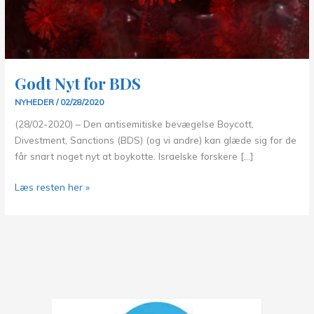
Godt Nyt for BDS
NYHEDER
/
02/28/2020
(28/02-2020) – Den antisemitiske bevægelse Boycott,
Divestment, Sanctions (BDS) (og vi andre) kan glæde sig for de
får snart noget nyt at boykotte. Israelske forskere […]
Godt
Læs resten her »
Nyt
for
BDS