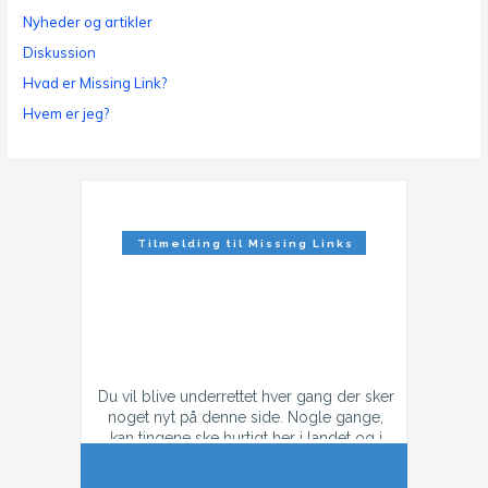
Nyheder og artikler
Diskussion
Hvad er Missing Link?
Hvem er jeg?
Tilmelding til Missing Links
Nyhedsbrev
Du vil blive underrettet hver gang der sker
noget nyt på denne side. Nogle gange,
kan tingene ske hurtigt her i landet og i
tilfælde af konflikt, så kan der godt være
flere mail hver dag.