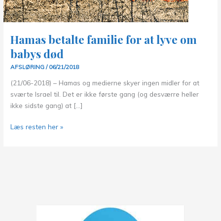
Hamas betalte familie for at lyve om
babys død
AFSLØRING
/
06/21/2018
(21/06-2018) – Hamas og medierne skyer ingen midler for at
sværte Israel til. Det er ikke første gang (og desværre heller
ikke sidste gang) at […]
Hamas
Læs resten her »
betalte
familie
for
at
lyve
om
babys
død