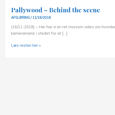
Pallywood – Behind the scene
AFSLØRING
/
11/16/2018
(16/11-2018) – Her har vi en ret morsom video om hvordan
kameramand, i stedet for at […]
Pallywood
Læs resten her »
–
Behind
the
scene