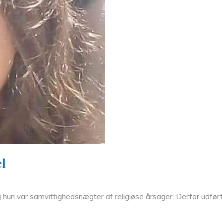
l
g hun var samvittighedsnægter af religiøse årsager. Derfor udfør