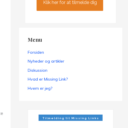
Klik her for at tilmelde dig
Menu
Forsiden
Nyheder og artikler
Diskussion
Hvad er Missing Link?
Hvem er jeg?
te
Tilmelding til Missing Links
Nyhedsbrev