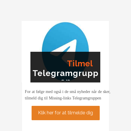
Tel-
Aviv
under
Melodi
Grand
Prix
Tilmel
Telegramgrupp
ding
en
For at følge med også i de små nyheder når de sker,
tilmeld dig til Missing-links Telegramgruppen
Klik her for at tilmelde dig