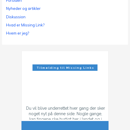
Forsiden
Nyheder og artikler
Diskussion
Hvad er Missing Link?
Hvem er jeg?
Tilmelding til Missing Links
Nyhedsbrev
Du vil blive underrettet hver gang der sker
noget nyt på denne side. Nogle gange,
kan tingene ske hurtigt her i landet og i
tilfælde af konflikt, så kan der godt være