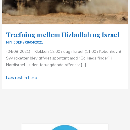
Træfning mellem Hizbollah og Israel
NYHEDER
/
08/04/2021
(04/08-2021) – Klokken 12:00 i dag i Israel (11:00 i København)
Syv raketter blev affyret spontant mod “Galilæas finger” i
Nordisrael – uden forudgående offensiv […]
Træfning
Læs resten her »
mellem
Hizbollah
og
Israel