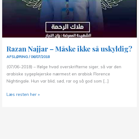
Razan Najjar – Måske ikke så uskyldig?
AFSLØRING
/
06/07/2018
(07/06-2018) – Ifølge hvad overskrifterne siger, så var den
arabiske sygeplejerske nærmest en arabisk Florence
Nightingale. Hun var blid, sød, rar og så god som […]
Razan
Læs resten her »
Najjar
–
Måske
ikke
så
uskyldig?