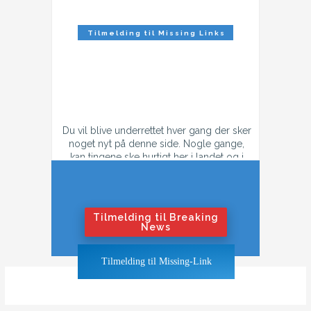
Tilmelding til Missing Links
Nyhedsbrev
Du vil blive underrettet hver gang der sker
noget nyt på denne side. Nogle gange,
kan tingene ske hurtigt her i landet og i
tilfælde af konflikt, så kan der godt være
flere mail hver dag.
Hvis du ikke ønsker at få flere mails om
dagen i tilfælde af krig eller konflikt,
Tilmelding til Breaking
tilmeld dig "Nyhedsbrevet".
News
Hvis du ønsker at blive underrettet også
Tilmelding til Missing-Link
når tingene bliver hedt, klik på "Breaking
News"-knappen