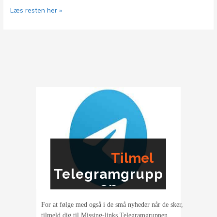
Jamen
Læs resten her »
…
Hvor
er
Palæstina?
Tilmel
Telegramgrupp
ding
en
For at følge med også i de små nyheder når de sker,
tilmeld dig til Missing-links Telegramgruppen