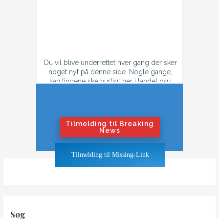
Nyhedsbrev
Du vil blive underrettet hver gang der sker
noget nyt på denne side. Nogle gange,
kan tingene ske hurtigt her i landet og i
tilfælde af konflikt, så kan der godt være
flere mail hver dag.
Hvis du ikke ønsker at få flere mails om
dagen i tilfælde af krig eller konflikt,
Tilmelding til Breaking
tilmeld dig "Nyhedsbrevet".
News
Hvis du ønsker at blive underrettet også
Tilmelding til Missing-Link
når tingene bliver hedt, klik på "Breaking
News"-knappen
Søg