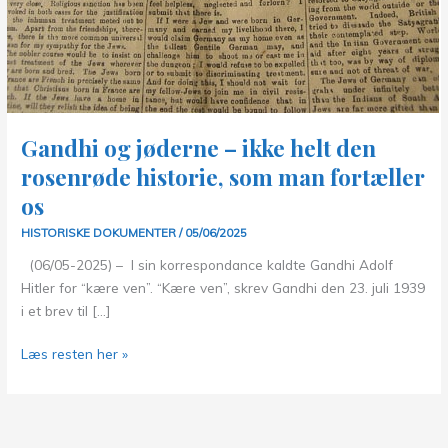
Gandhi og jøderne – ikke helt den
rosenrøde historie, som man fortæller
os
HISTORISKE DOKUMENTER
/
05/06/2025
(06/05-2025) – I sin korrespondance kaldte Gandhi Adolf
Hitler for “kære ven”. “Kære ven”, skrev Gandhi den 23. juli 1939
i et brev til […]
Gandhi
Læs resten her »
og
jøderne
–
ikke