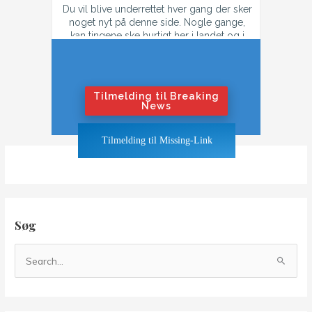
Du vil blive underrettet hver gang der sker
noget nyt på denne side. Nogle gange,
kan tingene ske hurtigt her i landet og i
tilfælde af konflikt, så kan der godt være
flere mail hver dag.
Hvis du ikke ønsker at få flere mails om
dagen i tilfælde af krig eller konflikt,
Tilmelding til Breaking
tilmeld dig "Nyhedsbrevet".
News
Hvis du ønsker at blive underrettet også
Tilmelding til Missing-Link
når tingene bliver hedt, klik på "Breaking
News"-knappen
Søg
S
ø
g
e