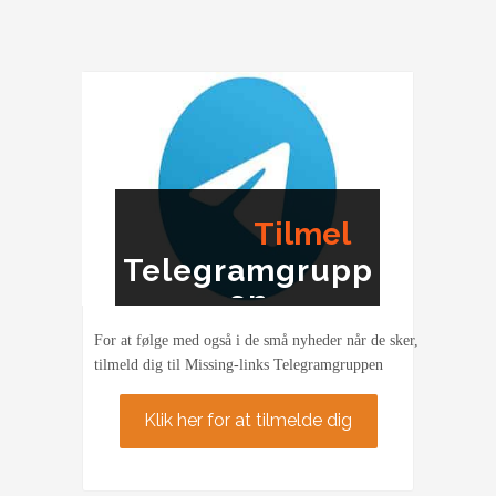
helt
den
rosenrøde
historie,
som
man
fortæller
os
Tilmel
Telegramgrupp
ding
en
For at følge med også i de små nyheder når de sker,
tilmeld dig til Missing-links Telegramgruppen
Klik her for at tilmelde dig