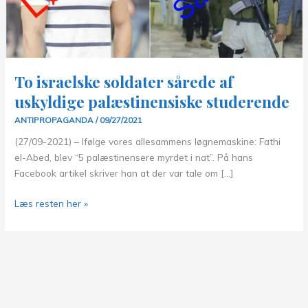
To israelske soldater sårede af
uskyldige palæstinensiske studerende
ANTIPROPAGANDA
/
09/27/2021
(27/09-2021) – Ifølge vores allesammens løgnemaskine: Fathi
el-Abed, blev “5 palæstinensere myrdet i nat”. På hans
Facebook artikel skriver han at der var tale om […]
To
Læs resten her »
israelske
soldater
sårede
af
uskyldige
palæstinensiske