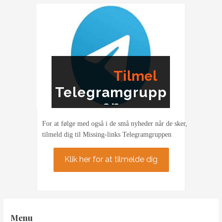
studerende
Tilmel
Telegramgrupp
ding
en
For at følge med også i de små nyheder når de sker,
tilmeld dig til Missing-links Telegramgruppen
Klik her for at tilmelde dig
Menu