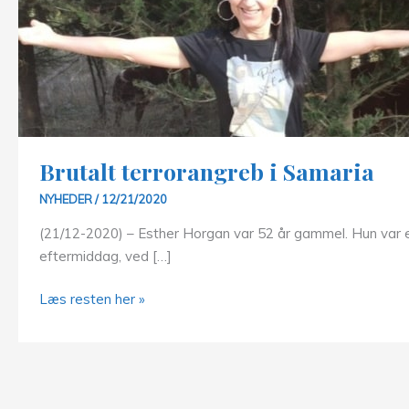
Brutalt terrorangreb i Samaria
NYHEDER
/
12/21/2020
(21/12-2020) – Esther Horgan var 52 år gammel. Hun var e
eftermiddag, ved […]
Brutalt
Læs resten her »
terrorangreb
i
Samaria